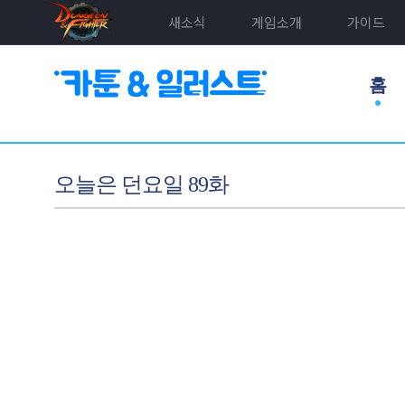
새소식
게임소개
가이드
홈
오늘은 던요일 89화