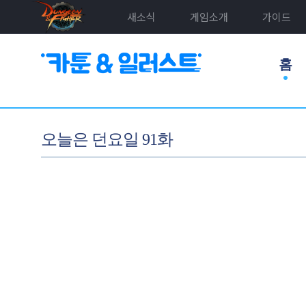
새소식
게임소개
가이드
홈
오늘은 던요일 91화