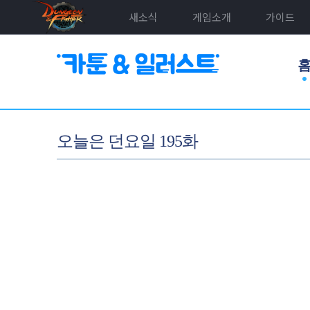
새소식
게임소개
가이드
오늘은 던요일 195화