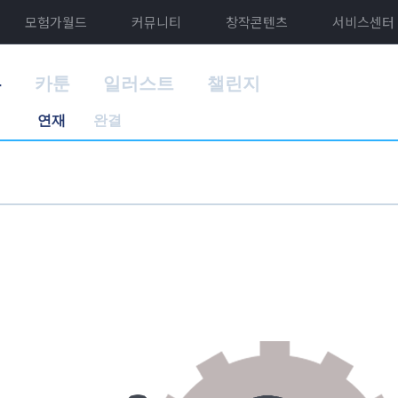
모험가월드
커뮤니티
창작콘텐츠
서비스센터
홈
카툰
일러스트
챌린지
연재
완결