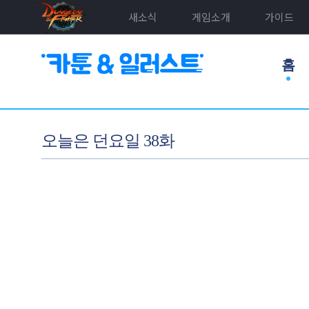
새소식
게임소개
가이드
홈
오늘은 던요일 38화