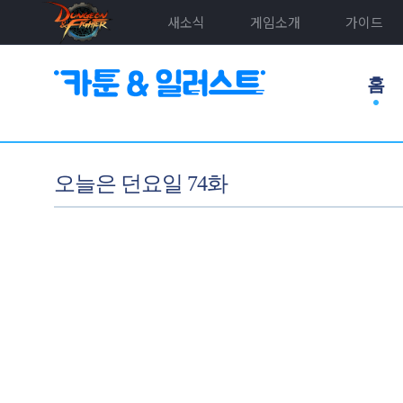
새소식
게임소개
가이드
홈
오늘은 던요일 74화