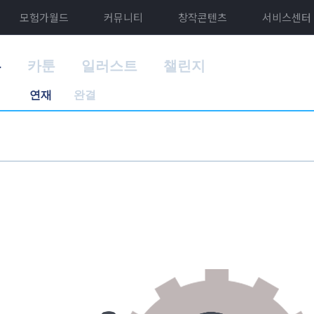
모험가월드
커뮤니티
창작콘텐츠
서비스센터
홈
카툰
일러스트
챌린지
연재
완결