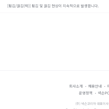
[튕김/끊김(렉)] 튕김 및 끊김 현상이 지속적으로 발생합니다.
회사소개
채용안내
운영정책
넥슨P
(주) 넥슨코리아 대표이사 강대