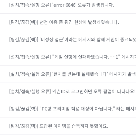
[설치/접속/실행 오류] 'error 6846' 오류가 발생됩니다.
[튕김/끊김(렉)] 던전 이용 중 튕김 현상이 발생하였습니다.
[튕김/끊김(렉)] '비정상 접근'이라는 메시지와 함께 게임이 종료되
[설치/접속/실행 오류] "게임 실행에 실패하였습니다. - - 1" 메시지
[설치/접속/실행 오류] '런처를 받는데 실패했습니다' 메시지가 발생
[설치/접속/실행 오류] 넥슨ID로 로그인하면 오류 팝업이 나타나요!
[튕김/끊김(렉)] "PC방 프리미엄 적용 대상이 아닙니다." 라는 메
[튕김/끊김(렉)] 드랍된 아이템을 습득하지 못했어요.