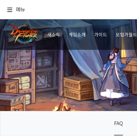
메뉴
새소식
게임소개
가이드
모험가월드
FAQ