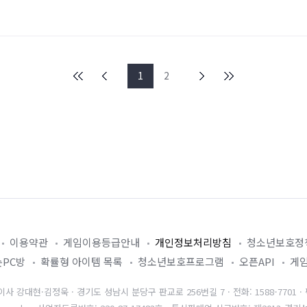
1
2
이용약관
게임이용등급안내
개인정보처리방침
청소년보호정
PC방
확률형 아이템 목록
청소년보호프로그램
오픈API
게
 강대현·김정욱 · 경기도 성남시 분당구 판교로 256번길 7 · 전화: 1588-7701 · 팩스