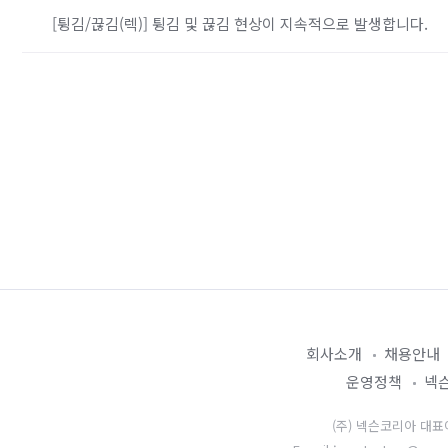
[튕김/끊김(렉)] 튕김 및 끊김 현상이 지속적으로 발생합니다.
회사소개
채용안내
운영정책
넥슨
(주) 넥슨코리아 대표이사