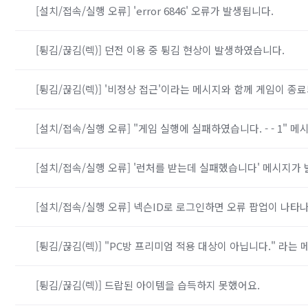
[설치/접속/실행 오류] 'error 6846' 오류가 발생됩니다.
[튕김/끊김(렉)] 던전 이용 중 튕김 현상이 발생하였습니다.
[튕김/끊김(렉)] '비정상 접근'이라는 메시지와 함께 게임이 종
[설치/접속/실행 오류] "게임 실행에 실패하였습니다. - - 1" 메
[설치/접속/실행 오류] '런처를 받는데 실패했습니다' 메시지가 
[설치/접속/실행 오류] 넥슨ID로 로그인하면 오류 팝업이 나타나
[튕김/끊김(렉)] "PC방 프리미엄 적용 대상이 아닙니다." 라는
[튕김/끊김(렉)] 드랍된 아이템을 습득하지 못했어요.