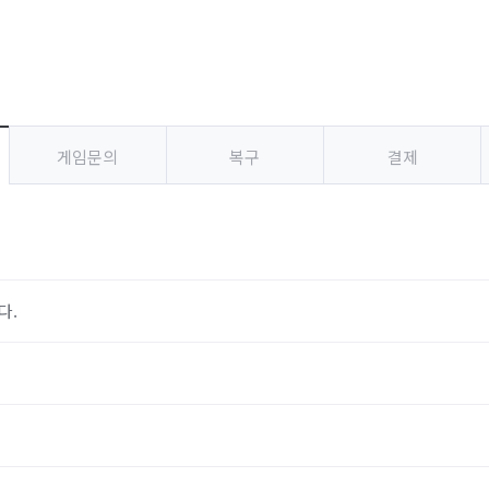
게임문의
복구
결제
다.