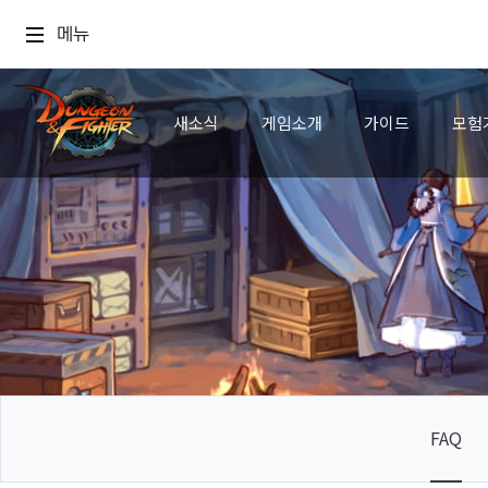
메뉴
새소식
게임소개
가이드
모험
FAQ