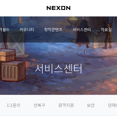
가월드
커뮤니티
창작콘텐츠
서비스센터
자료실
서비스센터
1:1문의
선복구
원격지원
보안
던파