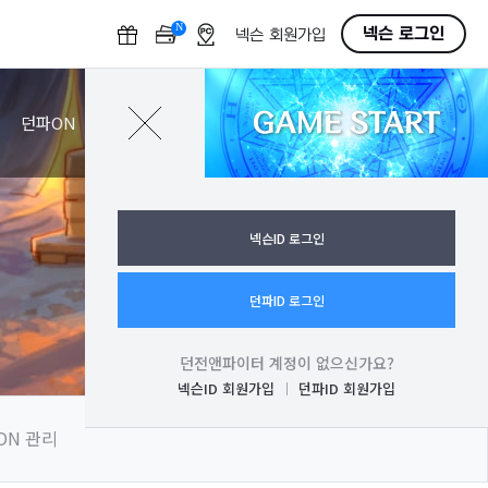
N
O
넥슨 로그인
넥슨 회원가입
F
F
GAME START
로그인
던파ON
넥슨ID 로그인
던파ID 로그인
던전앤파이터 계정이 없으신가요?
넥슨ID 회원가입
던파ID 회원가입
ON 관리