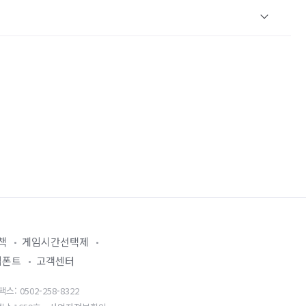
책
게임시간선택제
임폰트
고객센터
: 0502-258-8322