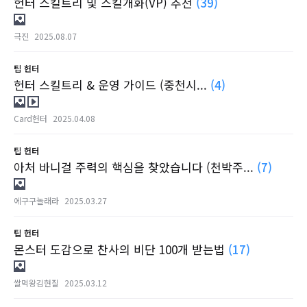
헌터 스킬트리 및 스킬개화(VP) 추천
(39)
극진
2025.08.07
팁
헌터
헌터 스킬트리 & 운영 가이드 (중천시...
(4)
Card헌터
2025.04.08
팁
헌터
아처 바니걸 주력의 핵심을 찾았습니다 (천박주...
(7)
에구구놀래라
2025.03.27
팁
헌터
몬스터 도감으로 찬사의 비단 100개 받는법
(17)
쌀먹왕김현질
2025.03.12