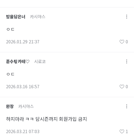
밤을담은너
카시야스
ㅇㄷ
2026.01.29 21:37
0
푼수틳카테♡
시로코
ㅇㄷ
2026.03.16 16:57
0
완장
카시야스
하지마라 ㅋㅋ 담시즌까지 회원가입 금지
2026.03.21 07:03
1