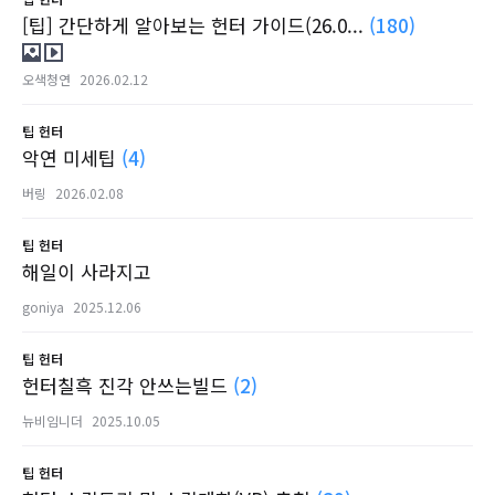
[팁] 간단하게 알아보는 헌터 가이드(26.0...
(180)
오색청연
2026.02.12
팁
헌터
악연 미세팁
(4)
버링
2026.02.08
팁
헌터
해일이 사라지고
goniya
2025.12.06
팁
헌터
헌터칠흑 진각 안쓰는빌드
(2)
뉴비임니더
2025.10.05
팁
헌터