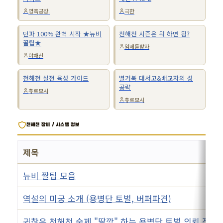
영축공장.
극한
던파 100% 완벽 시작 ★뉴비
천해천 시즌은 뭐 하면 됨?
꿀팁★
염제를핥자
야채신
천해천 실전 육성 가이드
별거북 대서고&배교자의 성
공략
츄르모시
츄르모시
천해천 장비 / 시스템 정보
제목
뉴비 짤팁 모음
역설의 미궁 소개 (용병단 토벌, 버퍼파견)
귀찮은 천해천 숙제 "딸깍" 하는 용병단 토벌 의뢰 정리