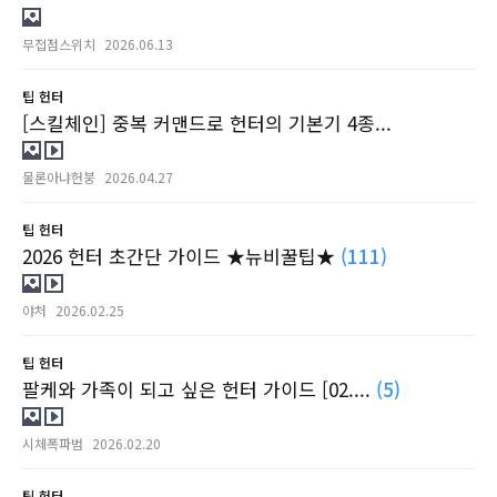
무접점스위치
2026.06.13
팁
헌터
[스킬체인] 중복 커맨드로 헌터의 기본기 4종...
물론아냐헌붕
2026.04.27
팁
헌터
2026 헌터 초간단 가이드 ★뉴비꿀팁★
(111)
야처
2026.02.25
팁
헌터
팔케와 가족이 되고 싶은 헌터 가이드 [02....
(5)
시체폭파범
2026.02.20
팁
헌터