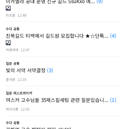
미카엘라 공대 운영 신규 길드 SsuKxo 에...
(9)
지르몬
12:49
수다
공통
친목길드 티백에서 길드원 모집합니다 ★☆단톡...
(4)
악령쿠마
12:47
질문
공통
빛의 서약 서약결정
(3)
준사관
12:35
질문
여스트라이커
여스커 고수님들 35제스킬세팅 관련 질문있습니...
(1)
바이서폿
12:35
수다
공통