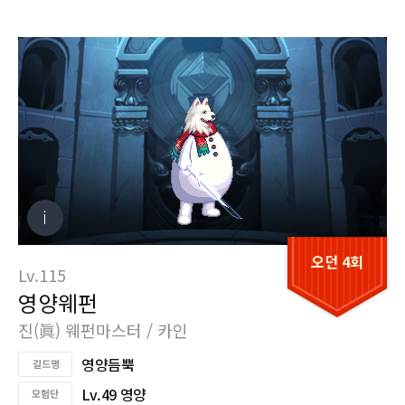
오던 4회
Lv.115
영양웨펀
진(眞) 웨펀마스터 / 카인
영양듬뿍
Lv.49 영양