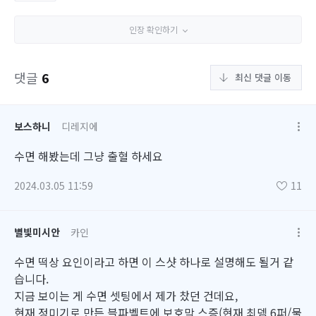
인장 확인하기
댓글
6
최신 댓글 이동
보스하니
디레지에
수면 해봤는데 그냥 출혈 하세요
2024.03.05 11:59
11
별빛미시안
카인
수면 떡상 요인이라고 하면 이 스샷 하나로 설명해도 될거 같
습니다.
지금 보이는 게 수면 셋팅에서 제가 찼던 건데요,
현재 정미기로 만든 블파벨트에 보호막 스증(현재 최뎀 6퍼/물