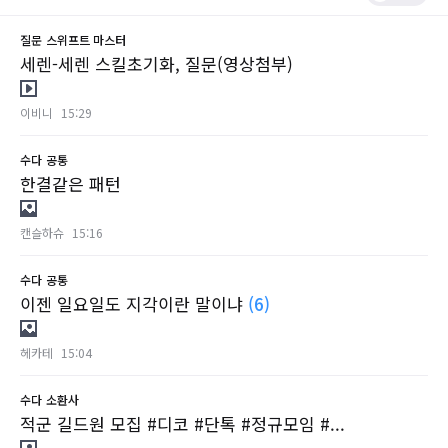
질문
스위프트 마스터
세렌-세렌 스킬초기화, 질문(영상첨부)
이비니
15:29
수다
공통
한결같은 패턴
캔슬하슈
15:16
수다
공통
이젠 일요일도 지각이란 말이냐
(6)
헤카테
15:04
수다
소환사
적군 길드원 모집 #디코 #단톡 #정규모임 #...