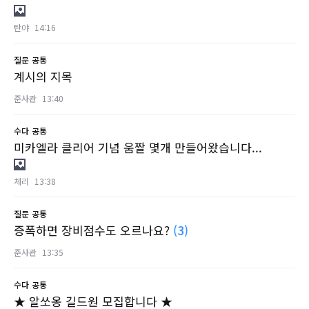
탄야
14:16
질문
공통
계시의 지목
준사관
13:40
수다
공통
미카엘라 클리어 기념 움짤 몇개 만들어왔습니다...
체리
13:38
질문
공통
증폭하면 장비점수도 오르나요?
(3)
준사관
13:35
수다
공통
★ 알쏘옹 길드원 모집합니다 ★