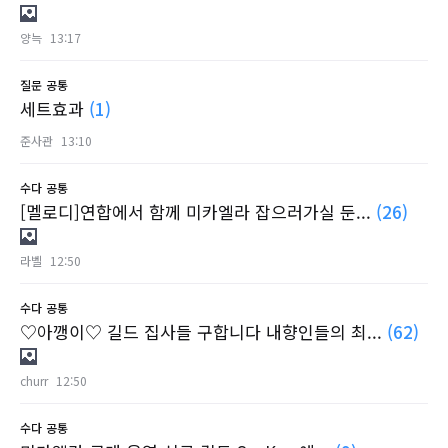
양늑
13:17
질문
공통
세트효과
(1)
준사관
13:10
수다
공통
[멜로디]연합에서 함께 미카엘라 잡으러가실 둔...
(26)
라벨
12:50
수다
공통
♡아깽이♡ 길드 집사들 구합니다 내향인들의 최...
(62)
churr
12:50
수다
공통