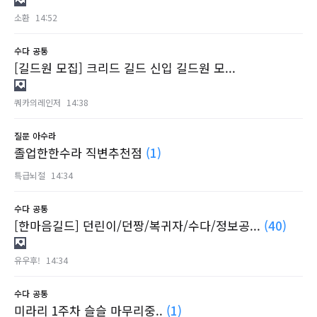
소환
14:52
수다
공통
[길드원 모집] 크리드 길드 신입 길드원 모...
쿼카의레인저
14:38
질문
아수라
졸업한한수라 직변추천점
(1)
특급뇌절
14:34
수다
공통
[한마음길드] 던린이/던짱/복귀자/수다/정보공...
(40)
유우후!
14:34
수다
공통
미라리 1주차 슬슬 마무리중..
(1)