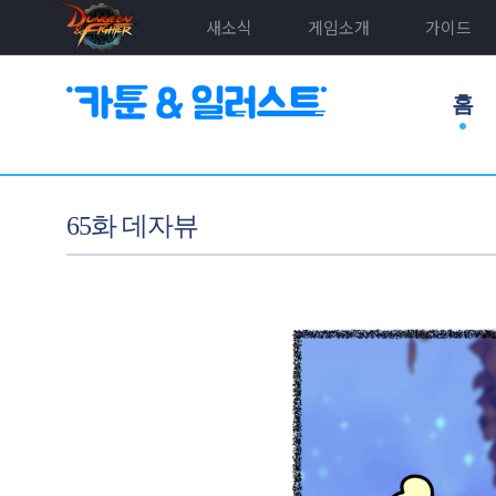
새소식
게임소개
가이드
홈
65화 데자뷰