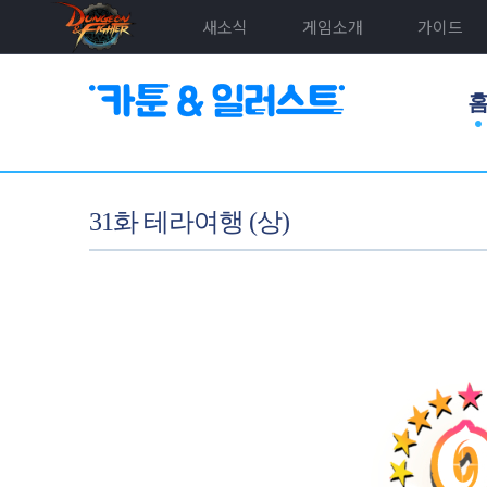
새소식
게임소개
가이드
31화 테라여행 (상)