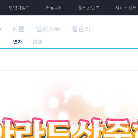
모험가월드
커뮤니티
창작콘텐츠
서비스센터
홈
카툰
일러스트
챌린지
연재
완결