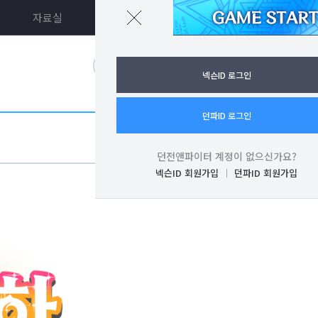
자료실
던파ON
로그인
넥슨ID 로그인
던파ID 로그인
던전앤파이터 계정이 없으신가요?
넥슨ID 회원가입
던파ID 회원가입