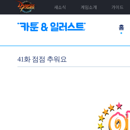
새소식
게임소개
가이드
홈
41화 점점 추워요