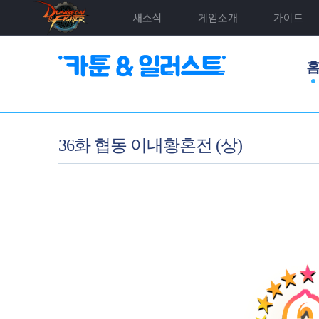
새소식
게임소개
가이드
36화 협동 이내황혼전 (상)