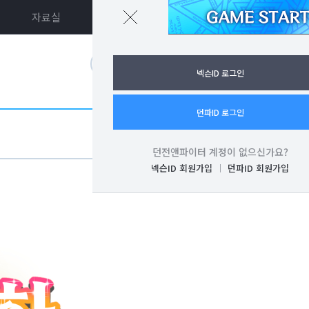
자료실
던파ON
로그인
넥슨ID 로그인
던파ID 로그인
던전앤파이터 계정이 없으신가요?
넥슨ID 회원가입
던파ID 회원가입