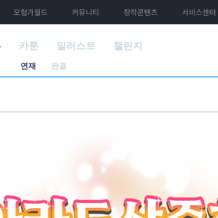
모험가월드
커뮤니티
창작콘텐츠
서비스센터
홈
카툰
일러스트
챌린지
연재
완결