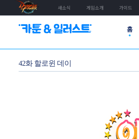
새소식
게임소개
가이드
홈
42화 할로윈 데이