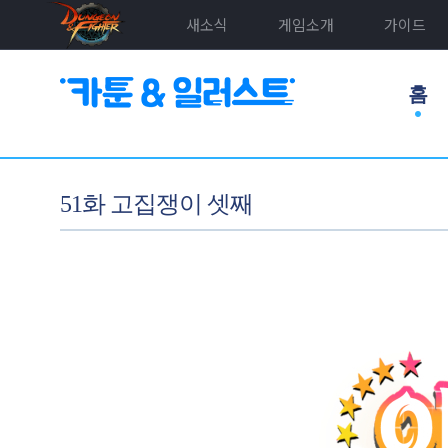
새소식
게임소개
가이드
홈
51화 고집쟁이 셋째