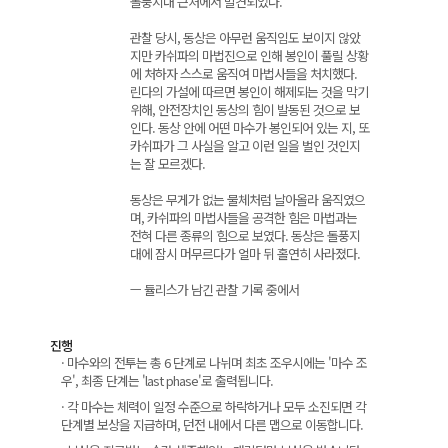
돌풍지대 근처에서 발견되었다.
관찰 당시, 동상은 아무런 움직임도 보이지 않았
지만 카쉬파의 마법진으로 인해 봉인이 풀릴 상황
에 처하자 스스로 움직여 마법사들을 처치했다.
린다의 가설에 따르면 봉인이 해제되는 것을 막기
위해, 안전장치인 동상의 힘이 발동된 것으로 보
인다. 동상 안에 어떤 마수가 봉인되어 있는 지, 또
카쉬파가 그 사실을 알고 이런 일을 벌인 것인지
는 잘 모르겠다.
동상은 무게가 없는 물체처럼 날아올라 움직였으
며, 카쉬파의 마법사들을 공격한 힘은 마법과는
전혀 다른 종류의 힘으로 보였다. 동상은 돌풍지
대에 잠시 머무르다가 얼마 뒤 홀연히 사라졌다.
ㅡ 듈리스가 남긴 관찰 기록 중에서
진행
· 마수와의 전투는 총 6 단계로 나뉘며 최초 조우시에는 '마수 조
우', 최종 단계는 'last phase'로 출력됩니다.
· 각 마수는 체력이 일정 수준으로 하락하거나 모두 소진되면 각
단계별 보상을 지급하며, 던전 내에서 다른 맵으로 이동합니다.