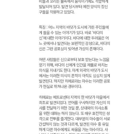
비늘과 꼬리는 물속에서 움직이기에도 적합하게
발달되어 있다. 발견 당시부터 에컨 양식의 장신
구들을 착용하고 있었다.
특징 : 어느 지역의 바닷가 도시에 가든 주민들에
게 들을 수 있는 이야기가 있다. 바로 ‘바다의
신’에 대한 이야기이다. 바다에 대한 두려움은 어
느 곳에서나 발견되는 보편적인 감성으로, 바다의
신은 그런 공포심이 빚어낸 가상의 존재이다.
어떤 사람들은 신으로부터 보호 받는다는 느낌을
얻기 위해, 바다의 신에게 인간을 제물로 바치는
의식을 지내기도 한다. 마계 외곽의 바닷가 도시
에서는 이러한 의식의 흔적이 아직도 심심치 않게
발견된다. 하지만 히에로라는 마수는 이러한 공포
가 현실로 뛰쳐나온 경우이다.
히에로는 메트로센터 지역의 한 바닷가 마을에서
최초로 발견되었다. 언어를 구사하지만 자신의 의
사를 전달하기 위한 것일 뿐, 상대와의 의사소통
을 위한 대화는 하지 않는다. 또 매우 호전적인 성
격으로 전투를 즐겨한다. 대부분의 마수들이 서로
간섭하지 않는 것과 다르게, 발견된 마수 중 유일
하게 다른 마수에게도 싸움을 거는 마수이다. 사