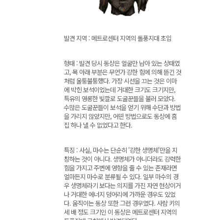
발견 지역 : 메트로센터 지역의 돌풍지대 초입
형태 : 발견 당시 동상은 얼굴만 남아 있는 상태였
고, 목 아래 부분은 무언가 강한 힘에 의해 뜯긴 것
처럼 울퉁불퉁했다. 가장 시선을 끄는 것은 이마
에 박힌 보석이었는데 거대한 크기도 크기지만,
특유의 영롱한 빛깔로 도굴꾼들을 불러 모았다.
수많은 도굴꾼들이 보석을 얻기 위해 수단과 방법
을 가리지 않았지만, 어떤 방법으로도 동상에 흠
집 하나 낼 수 없었다고 한다.
특징 : 사실, 마수는 단순히 '강한 생명체'만을 지
칭하는 것이 아니다. 생명체가 아니더라도 강력한
힘을 가지고 주변에 영향을 줄 수 있는 존재라면
얼마든지 마수로 분류될 수 있다. 일부 마수의 경
우 생명체라기 보다는 의지를 가진 자연 현상이거
나 거대한 에너지 덩어리에 가까운 경우도 있었
다. 움직이는 동상 또한 그런 경우였다. 사람 키의
세 배 정도 크기인 이 동상은 메트로센터 지역의