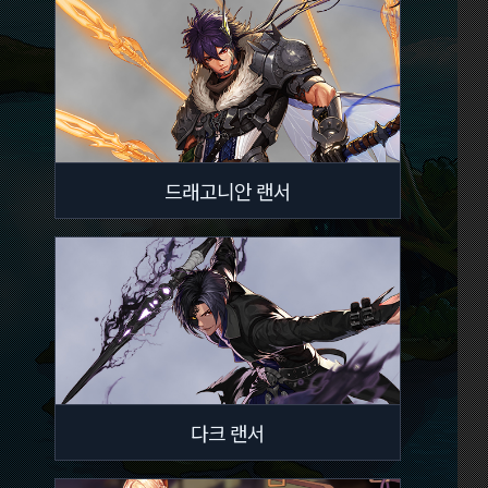
드래고니안 랜서
다크 랜서