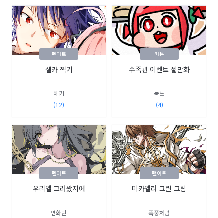
팬아트
카툰
셀카 찍기
수족관 이벤트 짧만화
헤키
눅쓰
(12)
(4)
팬아트
팬아트
우리엘 그려왔지에
미카엘라 그린 그림
연화란
폭풍처럼