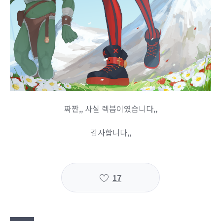
짜짠,, 사실 렉븜이였습니다,,
감사합니다,,
17