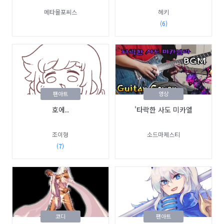
메타몰포씨스
헤키
(6)
팬아트
영상
호에..
'타락한 사도 미카엘
조이형
소드마제스티
(7)
코디
팬아트