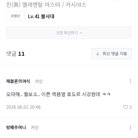
진(眞) 엘레멘탈 마스터 / 카시야스
Lv.41 불사대
인장 확인하기
댓글
11
최신 댓글 이동
헤블론의여식
카인
오따매.. 퀄보소.. 이쁜 렉븜옆 호도르 시강뭔데 ㅋㅋ
2026.06.01 20:46
2
방패주머니
카인