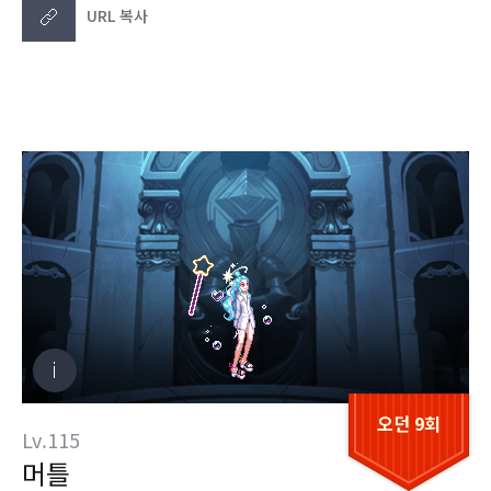
URL 복사
오던 9회
Lv.115
머틀