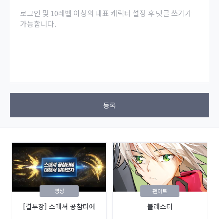
로그인 및 10레벨 이상의 대표 캐릭터 설정 후 댓글 쓰기가
가능합니다.
등록
영상
팬아트
[결투장] 스매셔 공참타에
블래스터