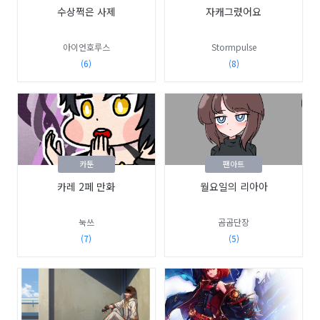
수상쩍은 사제
자캐그렸어요
아이언호루스
Stormpulse
(6)
(8)
카툰
팬아트
카레 2페 만화
월요일의 리아아
눅쓰
곰곰단장
(7)
(5)