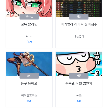
팬아트
영상
교복 팔라딘
미카엘라 레이드 장비점수
1
Ahsu
나는연어
(12)
코디
카툰
농구 못해요
수족관 직원 짧만화
아이언호루스
눅쓰
(5)
(4)