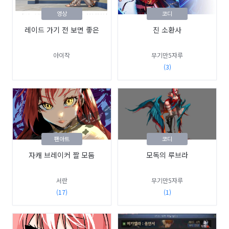
영상
코디
레이드 가기 전 보면 좋은
진 소환사
아이작
무기만5자루
(3)
팬아트
코디
자캐 브레이커 짤 모둠
모독의 루브라
서란
무기만5자루
(17)
(1)