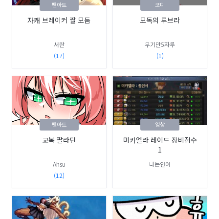
팬아트
코디
자캐 브레이커 짤 모둠
모독의 루브라
서란
무기만5자루
(17)
(1)
팬아트
영상
교복 팔라딘
미카엘라 레이드 장비점수
1
Ahsu
나는연어
(12)