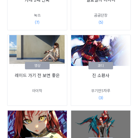
눅쓰
곰곰단장
(7)
(5)
영상
코디
레이드 가기 전 보면 좋은
진 소환사
아이작
무기만5자루
(3)