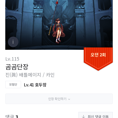
오던 2회
Lv.115
곰곰단장
진(眞) 배틀메이지 / 카인
Lv.41 호두맘
인장 확인하기
댓글
3
최신 댓글 이동