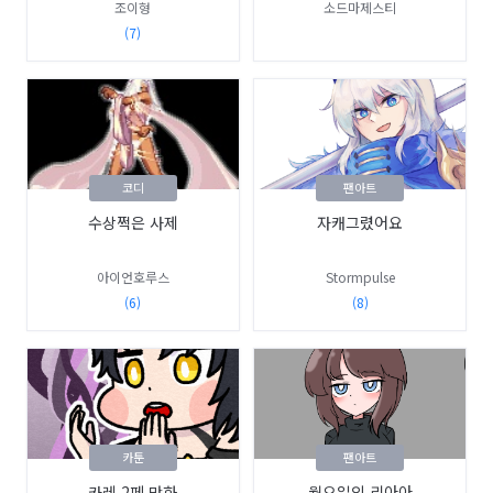
조이형
소드마제스티
(7)
코디
팬아트
수상쩍은 사제
자캐그렸어요
아이언호루스
Stormpulse
(6)
(8)
카툰
팬아트
카레 2페 만화
월요일의 리아아