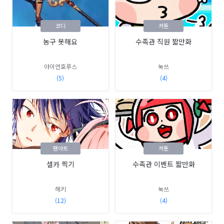
코디
카툰
농구 못해요
수족관 직원 짧만화
아이언호루스
눅쓰
(5)
(4)
팬아트
카툰
셀카 찍기
수족관 이벤트 짧만화
헤키
눅쓰
(12)
(4)