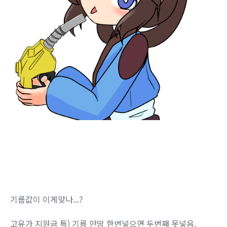
기름값이 이게맞나...?
고유가 지원금 특) 기름 만땅 한번넣으면 두번째 못넣음.