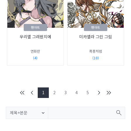
팬아트
팬아트
우리엘 그려왔지에
미카엘라 그린 그림
연화란
폭풍처럼
(4)
(10)
1
2
3
4
5
제목+본문