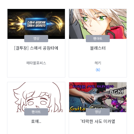
영상
팬아트
[결투장] 스매셔 공참타에
블래스터
메타몰포씨스
헤키
(6)
팬아트
영상
호에..
'타락한 사도 미카엘