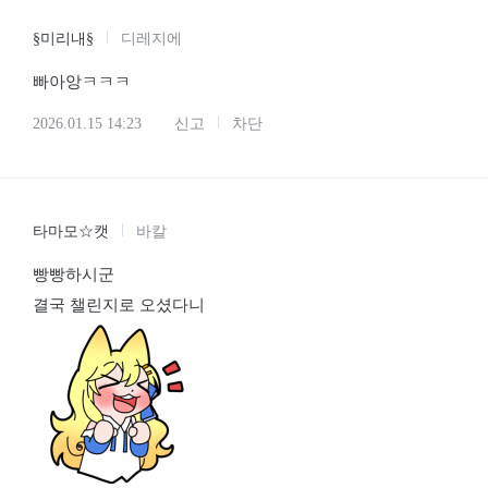
§미리내§
디레지에
빠아앙ㅋㅋㅋ
2026.01.15 14:23
신고
차단
타마모☆캣
바칼
빵빵하시군
결국 챌린지로 오셨다니