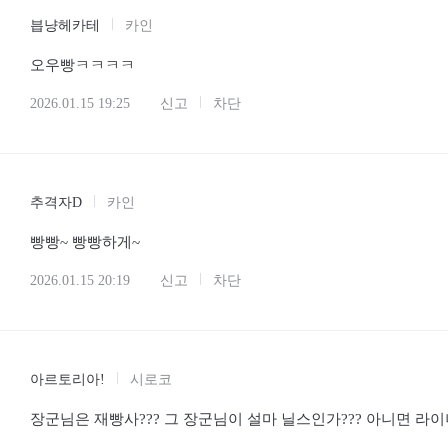
븝냥헤카테
카인
오우빵ㅋㅋㅋㅋ
2026.01.15 19:25
신고
차단
추격자D
카인
빵빵~ 빵빵하게~
2026.01.15 20:19
신고
차단
아르토리아!
시로코
장군님은 재빵사??? 그 장군님이 설마 닐스인가??? 아니면 라