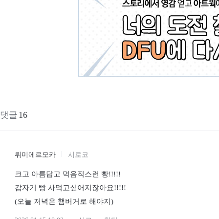
댓글
16
뤼미에르모카
시로코
크고 아름답고 먹음직스런 빵!!!!!
갑자기 빵 사먹고싶어지잖아요!!!!!
(오늘 저녁은 햄버거로 해야지)