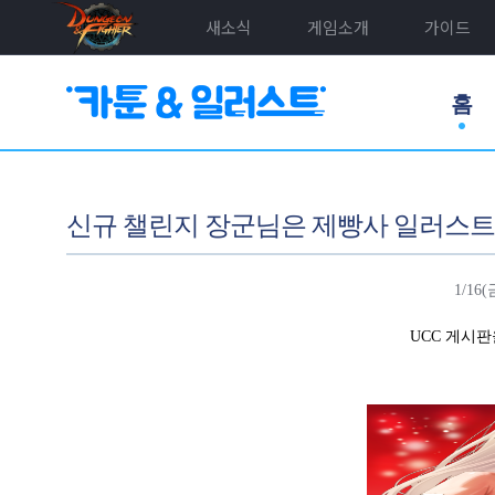
새소식
게임소개
가이드
홈
신규 챌린지 장군님은 제빵사 일러스트
1/1
UCC 게시