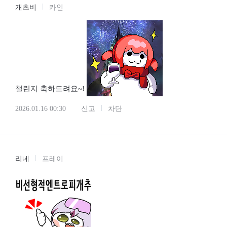
개츠비
카인
챌린지 축하드려요~!
2026.01.16 00:30
신고
차단
리네
프레이