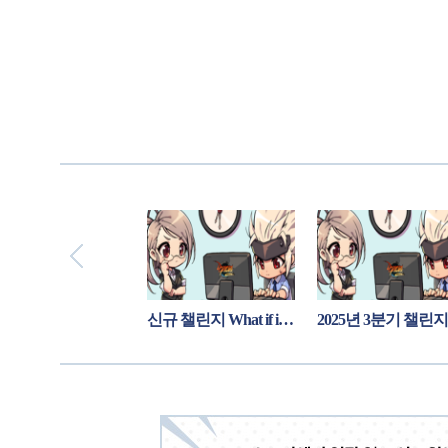
신규 챌린지 중천시 이내로 20번길 연재 안내
신규 챌린지 What if in 아라드, 뉴비 키메라 만화 연재 안내