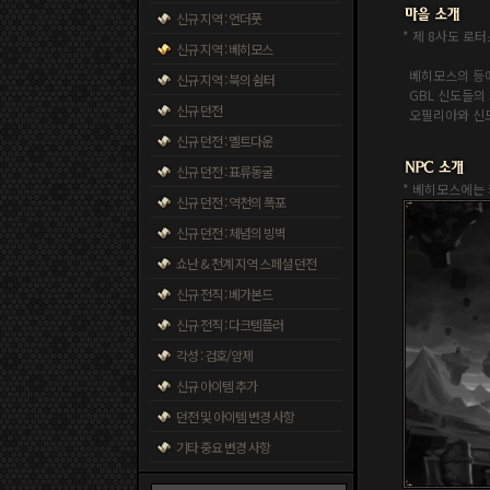
신규 지역 : 언더풋
* 제 8사도 로
신규 지역 : 베히모스
베히모스의 등에
신규 지역 : 북의 쉼터
GBL 신도들의 
신규 던전
오필리아와 신도
신규 던전 : 멜트다운
신규 던전 : 표류동굴
* 베히모스에는 
신규 던전 : 역천의 폭포
신규 던전 : 체념의 빙벽
쇼난 & 천계 지역 스페셜 던전
신규 전직 : 베가본드
신규 전직 : 다크템플러
각성 : 검호/암제
신규 아이템 추가
던전 및 아이템 변경 사항
기타 중요 변경 사항