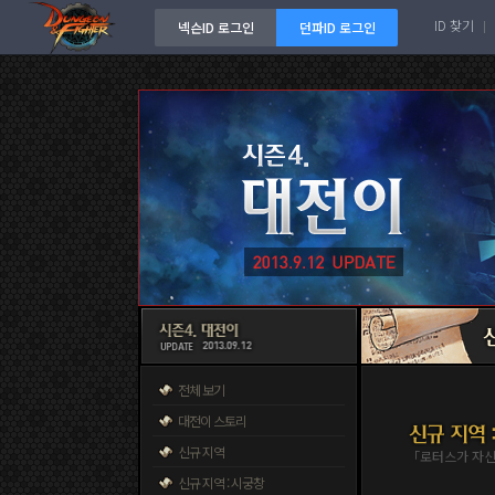
ID 찾기
넥슨ID 로그인
던파ID 로그인
전체 보기
대전이 스토리
신규 지역
「로터스가 자신
신규 지역 : 시궁창