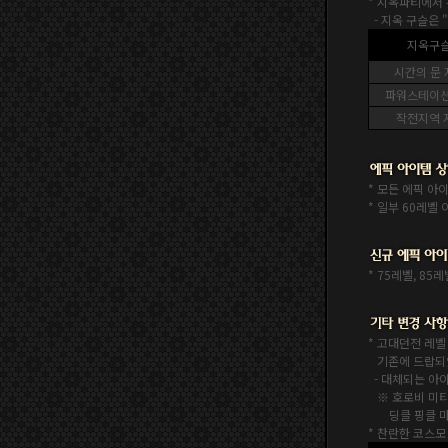
* 지옥파티에서 
- 지옥 구슬은
지옥구슬
시간의 문
파워스테이션
작전지역 
* 모든 에픽 아
* 일부 60레벨
* 75레벨, 85
* 고대던전 레벨
기존에 드랍되었던
-
대체되는 아
※ 호로비 미티어
딩클 핑클 마술
* 찬란한 코스모