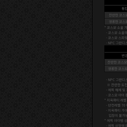
통
찬란한 코스모
영롱한 코스모
*
코스모 소울 
-
코스모 소울의
- 코스모 스피릿
- NPC 그란디
변
찬란한 코스모 
영롱한 코스모
- NPC 그란
※ 찬란한 도전장
- 에픽 해체 및
- 코스모 아이 
* 지옥파티 레벨
-
던전레벨 70
- 지옥파티 가
입장이 불가능한
* 에픽 아이템 
-
에픽 상향에 