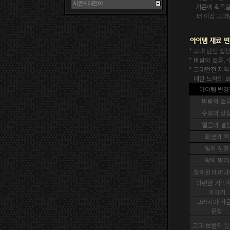
- 기존에 획득할
더 이상 고대
* 고대 던전 입
* 바람의 흐름,
* 고대던전 지
대한 노력의 보
아이템 변경
바람의 흐
수호의 상
얼음의 결
화염의 핵
빛의 심장
왕의 명예
정제된 테라나
아련한 기억
이야기
그라시아 가
문장
고대 보물의
실