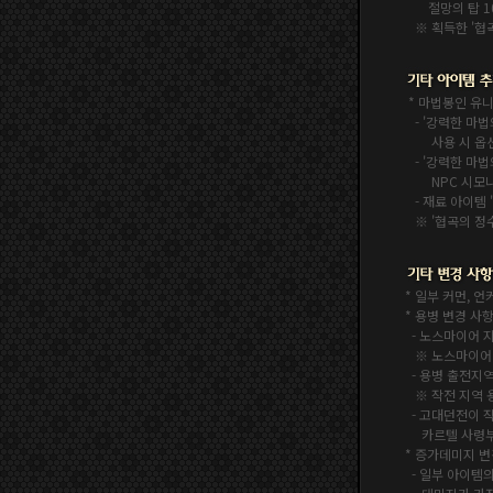
절망의 탑 10층
※ 획득한 '협
* 마법봉인 유니
- '강력한 마법
사용 시 옵션
- '강력한 마법
NPC 시모나 
- 재료 아이템
※ '협곡의 정수
* 일부 커먼, 
* 용병 변경 사
- 노스마이어 
※ 노스마이어
- 용병 출전지
※ 작전 지역 
- 고대던전이 
카르텔 사령부에
* 증가데미지 변
- 일부 아이템의