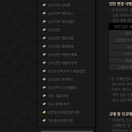
신규 지역 : 언더풋
* 고대 던전의 
신규 지역 : 베히모스
- 입장 에어리어
- 입장 레벨 변
신규 지역 : 북의 쉼터
던전 입장 레
신규 던전
왕의
신규 던전 : 멜트다운
빌마르크 
신규 던전 : 표류동굴
비
노이
신규 던전 : 역천의 폭포
유령
신규 던전 : 체념의 빙벽
고통의 마
쇼난 & 천계 지역 스페셜 던전
* 진 고대던전의
신규 전직 : 베가본드
- 몬스터의 공격
신규 전직 : 다크템플러
* 극한의 제단이
- 제한 입장 인
각성 : 검호/암제
- 코인 소모 제
신규 아이템 추가
던전 및 아이템 변경 사항
* 고대던전, 진
기타 중요 변경 사항
-
고대던전, 진
- 레전더리는 