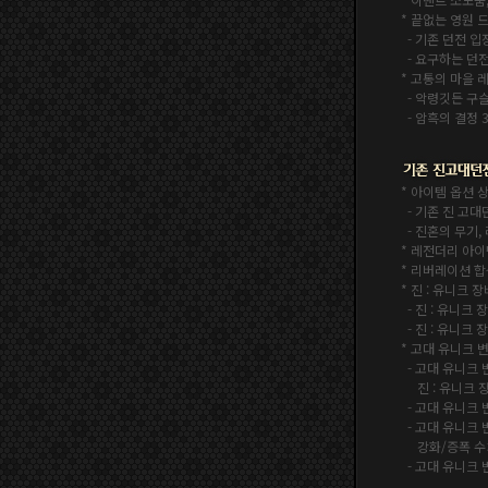
* 끝없는 영원
-
기존 던전 입
- 요구하는 던
*
고통의 마을 레
-
악령깃든 구슬 
- 암흑의 결정 
* 아이템 옵션 
-
기존 진 고대
- 진혼의 무기,
* 레전더리 아
* 리버레이션 합
* 진 : 유니크 
-
진 : 유니크
-
진 : 유니크
*
고대 유니크 
-
고대 유니크 
진 : 유니크 장
-
고대 유니크 
-
고대 유니크 
강화/증폭 수치를
- 고대 유니크 