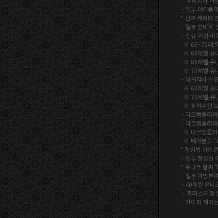
데미지가 가장 
- 일부 아이템
* 신규 캐릭터 
-
일부 장비에 
-
신규 귀검사(
※
60~70레
※ 60레벨 유
※ 65레벨 유
※ 70레벨 유
-
여귀검사 신규
※
60레벨 유
※ 7
0레벨 유
※
괴력수인 
- 다크템플러와
-
다크템플러와 
※
다크템플러 :
※ 베가본드 : L
* 합성법 아이
-
일부 합성법 
* 유니크 팔찌 
-
일부 마법부여
- 40레벨 유니
-
'로터스의 정
- 하이퍼 재머는