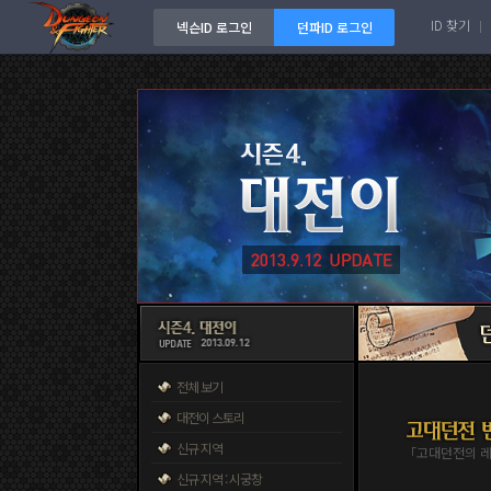
ID 찾기
넥슨ID 로그인
던파ID 로그인
전체 보기
대전이 스토리
신규 지역
「고대던전의 레
신규 지역 : 시궁창