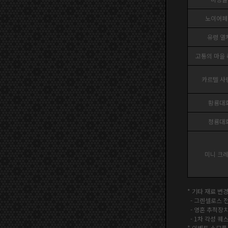
노이어페
유령 열
고통의 마을
카르텔 사
황룡대
청룡대
미니 크
* 기타 재료 변
-
그렌셀로스 전
- 영혼 추적장치
- 1차 각성 퀘
* 이벤트 소모품