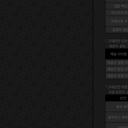
검은 백신
사나이의 로
악령깃든 구
암흑의 결
* 고대던전 입장
-
영혼의 결정,
재료 아이템
영혼의 결정 3
재앙의 징조 3
영웅의 숙명 3
* 고대던전 레벨
다음 던전의 요
던전
왕의 유
빌마르크 제국
비명굴