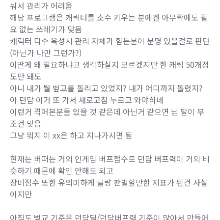
눠서 관리가 어려움
해당 프로그램은 캐릭터를 소수 키우는 분에겐 아무짝에도 필
요 없는 쓰레기가 맞음
캐릭터 다수 육성시 관리 자체가 힘든분이 분명 있을걸로 판단
(아닌가 나만 그런가?)
이딴게 왜 필요하냐고 생각하실지 모르겠지만 한 캐릭 50개정
도만 돼도
아니 내가 뭘 벞교를 돌리고 있었지? 내가 어디까지 돌렸지?
아 던담 이거 또 가서 새로고침 누르고 와야하네
이런거 겪어본분들 있을 것 같은데 아닌거 같으면 님 말이 무
조건 맞음
그냥 뭐지 이 xx은 하고 지나가시면 됨
현재는 버퍼는 거의 인게임 버프점수로 던담 버프력이 거의 비
슷하기 때문에 확인 안해도 되고
장비점수 또한 유의미하게 딜량 판벌할만한 지표가 된건 사실
이지만
아직도 벞교 기준은 던담딜/던담버프력 기준이 많아서 만들어