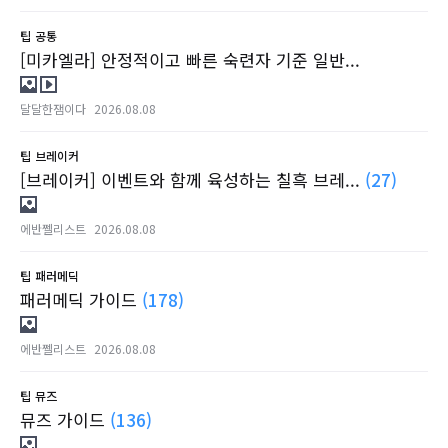
팁
공통
[미카엘라] 안정적이고 빠른 숙련자 기준 일반...
달달한잼이다
2026.08.08
팁
브레이커
[브레이커] 이벤트와 함께 육성하는 칠흑 브레...
(27)
에반쩰리스트
2026.08.08
팁
패러메딕
패러메딕 가이드
(178)
에반쩰리스트
2026.08.08
팁
뮤즈
뮤즈 가이드
(136)