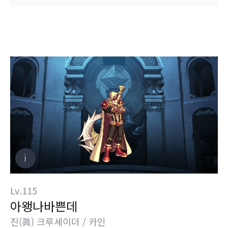
Lv.115
아왱나바쁜데
진(眞) 크루세이더 / 카인