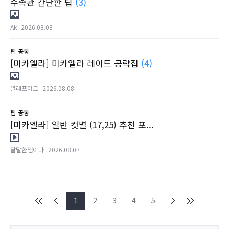
수족관 간단한 팁
(3)
Ak
2026.08.08
팁
공통
[미카엘라] 미카엘라 레이드 공략집
(4)
알레프아크
2026.08.08
팁
공통
[미카엘라] 일반 컷별 (17,25) 추천 포...
달달한잼이다
2026.08.07
1
2
3
4
5