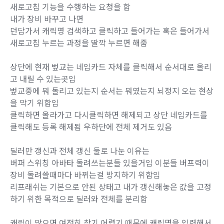
새로고침 기능을 수행하는 요청을 함
내가 장비 바꾸고 나면
던담가서 캐릭명 검색하고 클릭하고 들어가는 혹은 들어가서
새로고침 누르는 과정을 딸깍 누르면 해줌
상단에 현재 벞교는 네임카드 자체를 클릭해서 순서대로 올리
고 내릴 수 있는곳임
벞교중에 뭐 돌리고 있는지 순서는 뭐였는지 뇌정지 오는 현상
을 막기 위함임
클릭하면 올라가고 다시클릭하면 해제되고 상단 네임카드를
클릭해도 등록 해제됨 우하단에 전체 제거도 있음
딜러만 갱신과 전체 갱신 둘로 나눈 이유는
버퍼 스위칭 아바타 돌려쓰는분들 있을거임 이분들 버프력이
장비 돌려쓸때마다 바뀌는걸 방지하기 위함임
리프래쉬는 기본으로 안된 상태고 내가 갱신해놓은 값을 고정
하기 위한 목적으로 딜러와 전체를 분리함
캐릭이 많으면 여전히 찾기 어렵기 때문에 캐릭명을 입력해서