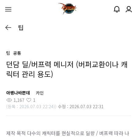
팁
팁
공통
던담 딜/버프력 메니저 (버퍼교환이나 캐
릭터 관리 용도)
아왱나바쁜데
카인
1,167
1
(등록 : 2026.07.03 22:24))
수정 : 2026.07.03 22:31
제작 목적 다수의 캐릭터를 현실적으로 딜량 / 버프력 따라 나