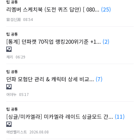
팁
공통
리멤버 스케치북 (도전 퀴즈 답안) [ 080...
(25)
宙검신淵
08:54
팁
공통
[통계] 던파캣 70직업 랭킹200위기준 +1...
(2)
체리
06:29
팁
공통
던파 모험단 관리 & 캐릭터 상세 비교...
(7)
어야누
05:17
팁
공통
[싱글/미카엘라] 미카엘라 레이드 싱글모드 간...
(11)
에반쩰리스트
2026.08.08