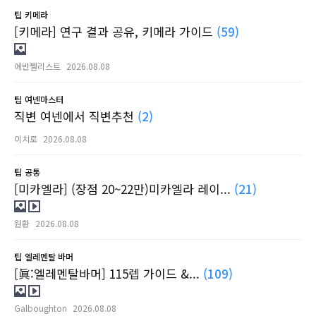
팁
키메라
[키메라] 연구 결과 공유, 키메라 가이드
(59)
에반쩰리스트
2026.08.08
팁
여넨마스터
직변 여넨에서 직변추천
(2)
이치로
2026.08.08
팁
공통
[미카엘라] (장점 20~22만)미카엘라 레이...
(21)
원환
2026.08.08
팁
엘레멘탈 바머
[眞:엘레멘탈바머] 115렙 가이드 &...
(109)
Galboughton
2026.08.08