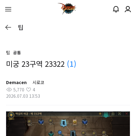
팁
팁
공통
미궁 23구역 23322
(1)
Demacen
시로코
5,770
4
2026.07.03 13:53