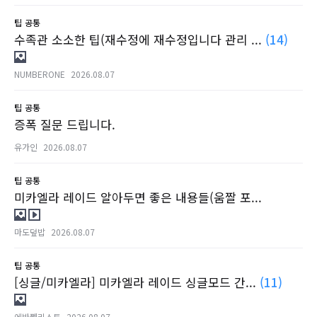
팁
공통
수족관 소소한 팁(재수정에 재수정입니다 관리 ...
(14)
NUMBERONE
2026.08.07
팁
공통
증폭 질문 드립니다.
유가인
2026.08.07
팁
공통
미카엘라 레이드 알아두면 좋은 내용들(움짤 포...
마도덮밥
2026.08.07
팁
공통
[싱글/미카엘라] 미카엘라 레이드 싱글모드 간...
(11)
에반쩰리스트
2026.08.07