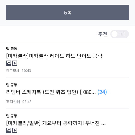
등록
추천
팁
공통
[미카엘라]미카엘라 레이드 하드 난이도 공략
츄르모시
10:43
팁
공통
리멤버 스케치북 (도전 퀴즈 답안) [ 080...
(24)
宙검신淵
09:49
팁
공통
[미카엘라/일반] 개요부터 공략까지! 무너진 ...