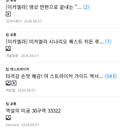
[미카엘라] 영상 한편으로 끝내는 "...
(2)
검귀시형이
2026.08.07
팁
공통
[미카엘라] 미카엘라 시나리오 퀘스트 히든 루...
(7)
겨울동화
2026.08.07
팁
여스트라이커
타격감 손맛 쾌감! 여 스트라이커 가이드 백서...
(543)
백랑월
2026.08.07
팁
공통
역설의 미궁 30구역 33322
Demana
2026.08.07