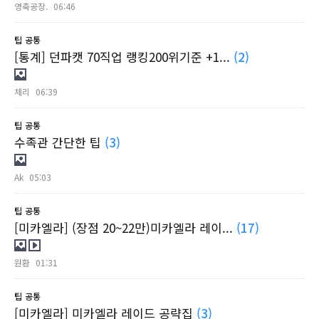
영축공장.
06:46
팁
공통
[통계] 던파캣 70직업 랭킹200위기준 +1...
(2)
체리
06:39
팁
공통
수족관 간단한 팁
(3)
Ak
05:03
팁
공통
[미카엘라] (장점 20~22만)미카엘라 레이...
(17)
원환
01:31
팁
공통
[미카엘라] 미카엘라 레이드 공략집
(3)