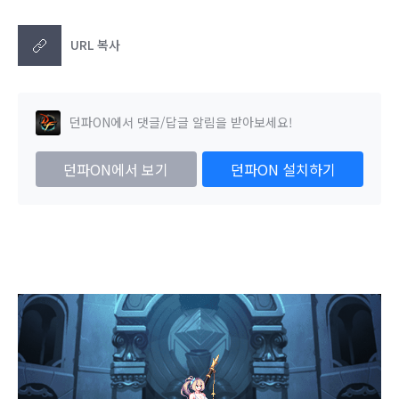
URL 복사
던파ON에서 댓글/답글 알림을 받아보세요!
던파ON에서 보기
던파ON 설치하기