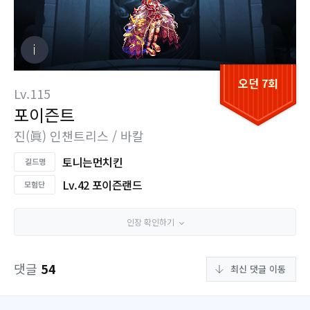
오던 7회
Lv.115
포이즌트
진(眞) 인챈트리스 / 바칼
토니는먼치킨
Lv.42 포이즌랜드
인장 확인하기
댓글
54
최신 댓글 이동