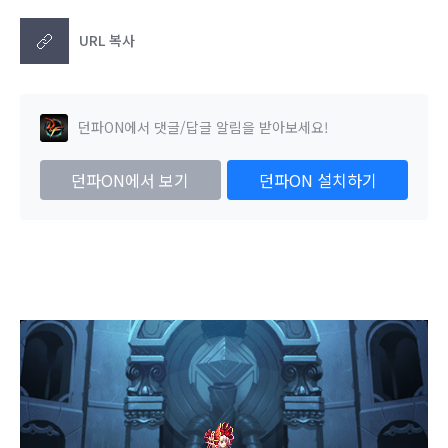
URL 복사
던파ON에서 댓글/답글 알림을 받아보세요!
던파ON에서 보기
던파ON 설치하기