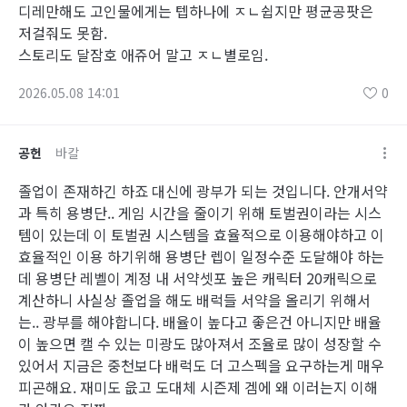
디레만해도 고인물에게는 텝하나에 ㅈㄴ쉽지만 평균공팟은
저걸줘도 못함.
스토리도 달잠호 애쥬어 말고 ㅈㄴ별로임.
2026.05.08 14:01
0
공헌
바칼
졸업이 존재하긴 하죠 대신에 광부가 되는 것입니다. 안개서약
과 특히 용병단.. 게임 시간을 줄이기 위해 토벌권이라는 시스
템이 있는데 이 토벌권 시스템을 효율적으로 이용해야하고 이
효율적인 이용 하기위해 용병단 렙이 일정수준 도달해야 하는
데 용병단 레벨이 계정 내 서약셋포 높은 캐릭터 20캐릭으로
계산하니 사실상 졸업을 해도 배럭들 서약을 올리기 위해서
는.. 광부를 해야합니다. 배율이 높다고 좋은건 아니지만 배율
이 높으면 캘 수 있는 미광도 많아져서 조율로 많이 성장할 수
있어서 지금은 중천보다 배럭도 더 고스펙을 요구하는게 매우
피곤해요. 재미도 읎고 도대체 시즌제 겜에 왜 이러는지 이해