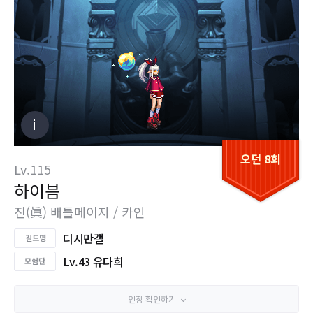
오던 8회
Lv.115
하이븜
진(眞) 배틀메이지 / 카인
디시만갤
Lv.43 유다희
인장 확인하기