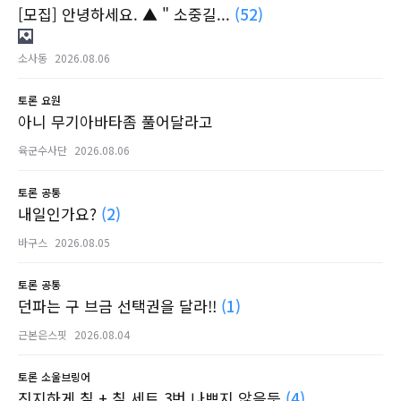
[모집] 안녕하세요. ▲ " 소중길...
(52)
소사동
2026.08.06
토론
요원
아니 무기아바타좀 풀어달라고
육군수사단
2026.08.06
토론
공통
내일인가요?
(2)
바구스
2026.08.05
토론
공통
던파는 구 브금 선택권을 달라!!
(1)
근본은스핏
2026.08.04
토론
소울브링어
진지하게 칠 + 칠 세트 3번 나쁘지 않을듯
(4)