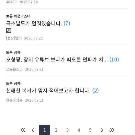
40409
2026.07.24
토론
웨펀마스터
극초발도가 멈춰있습니다.
(7)
[현랑]혈귀
2026.07.22
토론
공통
오형짱, 장지 유튜브 보다가 떠오른 던파가 쳐...
(10)
근본은스핏
2026.07.21
토론
공통
천해천 복커가 몇자 적어보고자 합니다.
(2)
창홍빛섬흔
2026.07.21
1
2
3
4
5