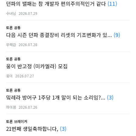
던파의 밸패는 참 개발자 편의주의적인거 같다
(11)
수녀님
2026.07.29
토론
공통
다음 시즌 던파 종결장비 리셋의 기조변화가 있...
(9)
무력감
2026.07.28
토론
공통
웅이 반고정 (미카엘라) 모집
웅이
2026.07.27
토론
공통
밐레라 방어구 1주당 1개 말이 되는 소리임?...
(3)
하이븜
2026.07.26
토론
브레이커
21번째 생일축하합니다,
(3)