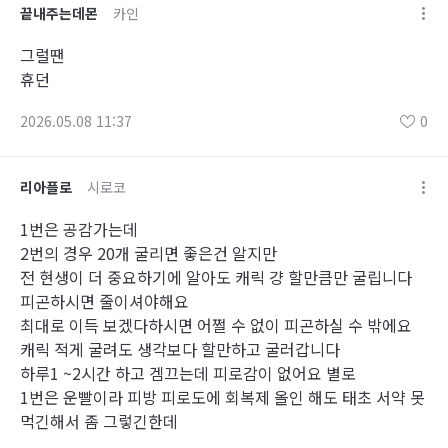
끝내주는데몬
카인
그럴땐
휴던
2026.05.08 11:37
0
리아플로
시로코
1번은 공감가는데
2번의 경우 20개 굴리면 좋은건 알지만
전 현생이 더 중요하기에 알아도 캐릭 걍 할만큼만 굴립니다
피곤하시면 줄이셔야해요
최대로 이득 보겠다하시면 어쩔 수 없이 피곤하실 수 밖에요
캐릭 적게 굴려도 생각보다 할만하고 굴러갑니다
하루1 ~2시간 하고 겜끄는데 피로감이 없어요 별로
1번은 운빨이라 피방 피로도에 회복제 올인 해도 태초 서약 못
먹긴해서 좀 그렇긴한데