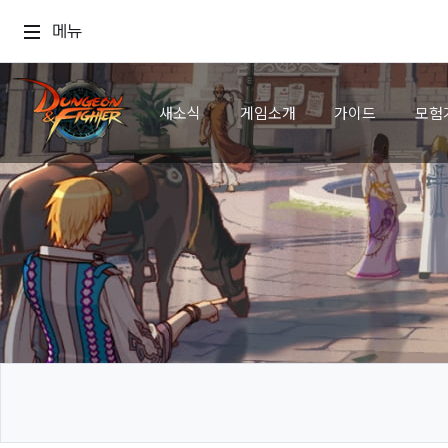
메뉴
새소식
게임소개
가이드
모험