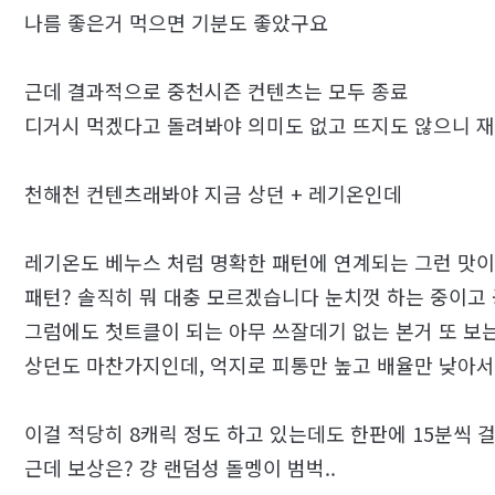
나름 좋은거 먹으면 기분도 좋았구요
근데 결과적으로 중천시즌 컨텐츠는 모두 종료
디거시 먹겠다고 돌려봐야 의미도 없고 뜨지도 않으니 
천해천 컨텐츠래봐야 지금 상던 + 레기온인데
레기온도 베누스 처럼 명확한 패턴에 연계되는 그런 맛이
패턴? 솔직히 뭐 대충 모르겠습니다 눈치껏 하는 중이고
그럼에도 첫트클이 되는 아무 쓰잘데기 없는 본거 또 보는
상던도 마찬가지인데, 억지로 피통만 높고 배율만 낮아서 
이걸 적당히 8캐릭 정도 하고 있는데도 한판에 15분씩
근데 보상은? 걍 랜덤성 돌멩이 범벅..