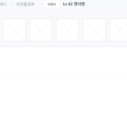
Lv.42 엔더맨
야스
우린즐겁쥐
모험단