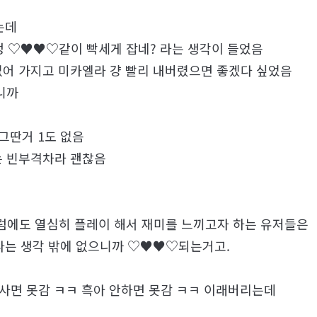
는데
정 ♡♥♥♡같이 빡세게 잡네? 라는 생각이 들었음
없어 가지고 미카엘라 걍 빨리 내버렸으면 좋겠다 싶었음
니까
그딴거 1도 없음
는 빈부격차라 괜찮음
그럼에도 열심히 플레이 해서 재미를 느끼고자 하는 유저들은
다는 생각 밖에 없으니까 ♡♥♥♡되는거고.
안사면 못감 ㅋㅋ 흑아 안하면 못감 ㅋㅋ 이래버리는데