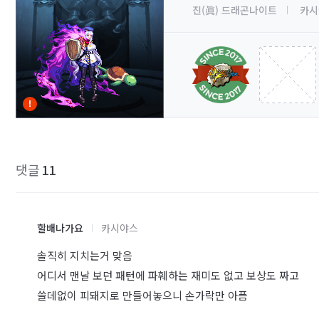
진(眞) 드래곤나이트
카시
댓글
11
할배나가요
카시야스
솔직히 지치는거 맞음
어디서 맨날 보던 패턴에 파훼하는 재미도 없고 보상도 짜고
쓸데없이 피돼지로 만들어놓으니 손가락만 아픔