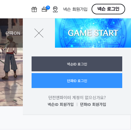
N
O
넥슨 로그인
넥슨 회원가입
F
F
GAME START
로그인
던파ON
넥슨ID 로그인
던파ID 로그인
던전앤파이터 계정이 없으신가요?
넥슨ID 회원가입
던파ID 회원가입