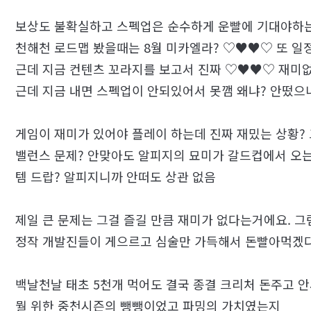
보상도 불확실하고 스펙업은 순수하게 운빨에 기대야하
천해천 로드맵 봤을때는 8월 미카엘라? ♡♥♥♡ 또 일
근데 지금 컨텐츠 꼬라지를 보고서 진짜 ♡♥♥♡ 재미
근데 지금 내면 스펙업이 안되있어서 못깸 왜냐? 안떴으
게임이 재미가 있어야 플레이 하는데 진짜 재밌는 상황? 
밸런스 문제? 안맞아도 알피지의 묘미가 갈드컵에서 오
템 드랍? 알피지니까 안떠도 상관 없음
제일 큰 문제는 그걸 즐길 만큼 재미가 없다는거에요. 
정작 개발진들이 게으르고 심술만 가득해서 돈빨아먹겠
백날천날 태초 5천개 먹어도 결국 종결 크리처 돈주고 
뭘 위한 중천시즌의 뺑뺑이었고 파밍의 가치였는지