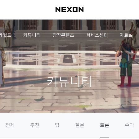
가월드
커뮤니티
창작콘텐츠
서비스센터
자료실
커뮤니티
전체
추천
팁
질문
토론
수다