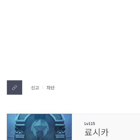
신고
차단
Lv115
료시카