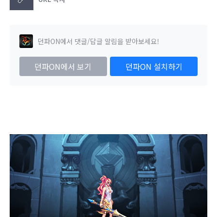
던파ON에서 댓글/답글 알림을 받아보세요!
던파ON에서 보기
던파ON 설치하기