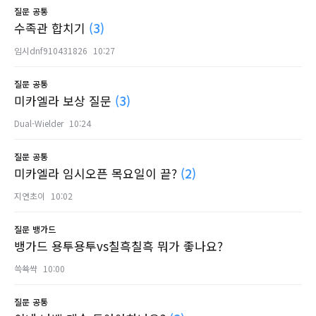
질문
공통
수족관 합치기
(3)
임시dnf910431826
10:27
질문
공통
미카엘라 보상 질문
(3)
Dual-Wielder
10:24
질문
공통
미카엘라 임시오픈 목요일이 끝?
(2)
지연초이
10:02
질문
뱅가드
뱅가드 용투용투vs칠흑칠흑 뭐가 좋나요?
쓱쑉쌱
10:00
질문
공통