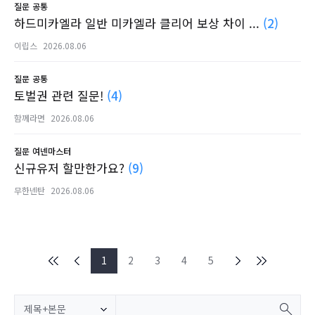
질문
공통
하드미카엘라 일반 미카엘라 클리어 보상 차이 ...
(2)
이립스
2026.08.06
질문
공통
토벌권 관련 질문!
(4)
함께라면
2026.08.06
질문
여넨마스터
신규유저 할만한가요?
(9)
무한넨탄
2026.08.06
1
2
3
4
5
제목+본문