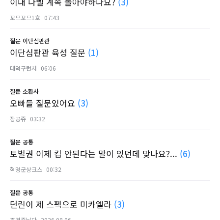
이내 나벨 계속 돌아야하나요?
(3)
꼬므꼬므1호
07:43
질문
이단심판관
이단심판관 육성 질문
(1)
대덕구런처
06:06
질문
소환사
오빠들 질문있어요
(3)
장공쥬
03:32
질문
공통
토벌권 이제 킵 안된다는 말이 있던데 맞나요?...
(6)
혁명군샹크스
00:32
질문
공통
던린이 제 스펙으로 미카엘라
(3)
조경주날다
2026.08.06