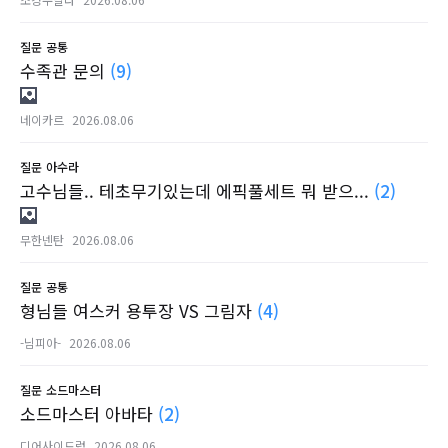
질문
공통
수족관 문의
(9)
네이카르
2026.08.06
질문
아수라
고수님들.. 테초무기있는데 에픽풀세트 뭐 받으...
(2)
무한넨탄
2026.08.06
질문
공통
형님들 여스커 용투장 VS 그림자
(4)
-님피아-
2026.08.06
질문
소드마스터
소드마스터 아바타
(2)
디어사이드럽
2026.08.06