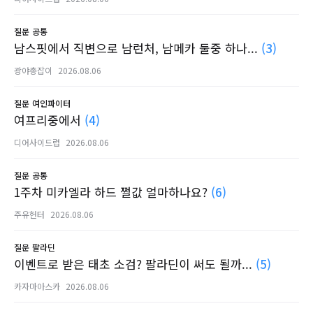
질문
공통
남스핏에서 직변으로 남런처, 남메카 둘중 하나...
(3)
광야총잡이
2026.08.06
질문
여인파이터
여프리중에서
(4)
디어사이드럽
2026.08.06
질문
공통
1주차 미카엘라 하드 쩔값 얼마하나요?
(6)
주유헌터
2026.08.06
질문
팔라딘
이벤트로 받은 태초 소검? 팔라딘이 써도 될까...
(5)
카자마아스카
2026.08.06