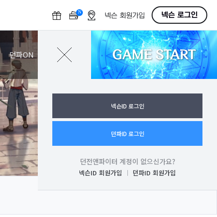
N
O
넥슨 로그인
넥슨 회원가입
F
F
GAME START
로그인
던파ON
넥슨ID 로그인
던파ID 로그인
던전앤파이터 계정이 없으신가요?
넥슨ID 회원가입
던파ID 회원가입