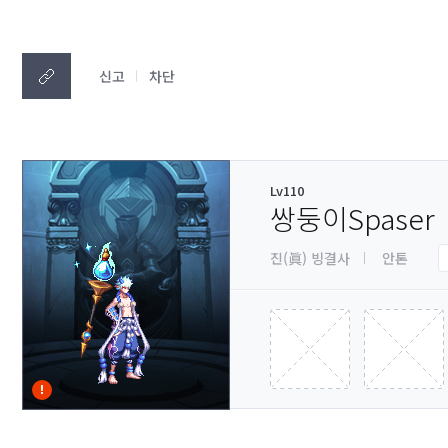
신고
차단
Lv110
쌍둥이Spaser
진(眞) 빙결사
안톤