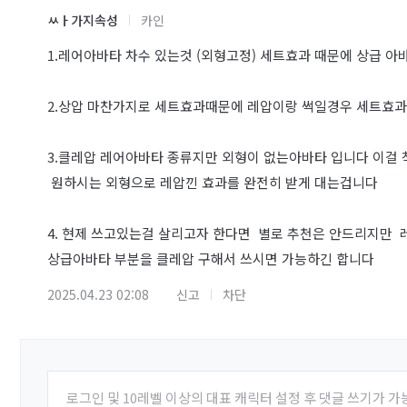
ㅆㅏ가지속성
카인
1.레어아바타 차수 있는것 (외형고정) 세트효과 때문에 상급 
2.상압 마찬가지로 세트효과때문에 레압이랑 썩일경우 세트효
3.클레압 레어아바타 종류지만 외형이 없는아바타 입니다 이걸
원하시는 외형으로 레압낀 효과를 완전히 받게 대는겁니다
4. 현제 쓰고있는걸 살리고자 한다면 별로 추천은 안드리지만
상급아바타 부분을 클레압 구해서 쓰시면 가능하긴 합니다
2025.04.23 02:08
신고
차단
로그인 및 10레벨 이상의 대표 캐릭터 설정 후 댓글 쓰기가 가