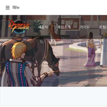
메뉴
새소식
게임소개
가이드
모험