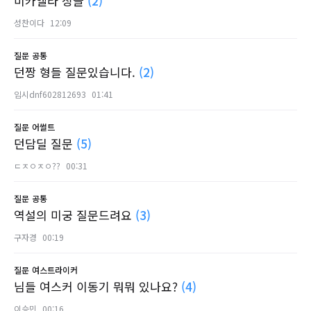
미카엘라 싱글
(2)
성찬이다
12:09
질문
공통
던짱 형들 질문있습니다.
(2)
임시dnf602812693
01:41
질문
어썰트
던담딜 질문
(5)
ㄷㅈㅇㅈㅇ??
00:31
질문
공통
역설의 미궁 질문드려요
(3)
구자경
00:19
질문
여스트라이커
님들 여스커 이동기 뭐뭐 있나요?
(4)
이승민
00:16