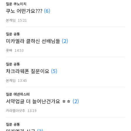
질문
쿠노이치
쿠노 어떤가요???
(6)
본캐임
15:21
질문
공통
미카엘라 클하신 선배님들
(2)
롯빠
14:53
질문
공통
차크라웨폰 질문이요
(5)
본캐임
13:45
질문
여넨마스터
서약업글 더 늘어난건가요 ㅎㅎ
(2)
카라멜아샷추
13:19
질문
공통