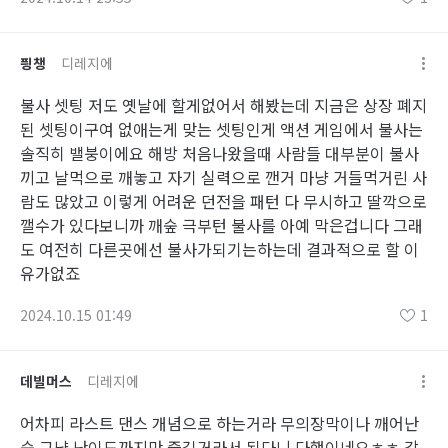
픵챙
디레지에
불사 셋팅 저도 옛날에 할게없어서 해봤는데 지금은 상장 폐지
된 셋팅이구여 없애는게 맞는 셋팅인게 액션 게임에서 불사는
솔직히 밸붕이에요 해방 처음나왔을때 사람들 대부분이 불사
끼고 날먹으로 깨놓고 자기 실력으로 깬거 마냥 거들먹거린 사
람도 많았고 이렇게 어려운 던전을 패턴 다 무시하고 딸깍으로
깰수가 있다보니까 깨숲 극부턴 불사를 아예 막은겁니다 그래
도 여전히 다른곳에선 불사가되기는하는데 결과적으로 할 이
유가없죠
2024.10.15 01:49
1
데빌머스
디레지에
어차피 라스트 댄스 개념으로 하는거라 무의장막이나 깨어난
숲 그냥 난이도까지만 즐길거라서 된다니 다행이네요ㅎㅎ 감