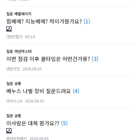
질문
배틀메이지
힘베메? 지능베메? 차이가뭔가요?
(1)
[현랑]혈귀
00:14
질문
여넨마스터
이번 점검 이후 꿀타임은 어떤건가용?
(3)
넨탄각인
2026.08.05
질문
공통
베누스 나벨 장비 질문드려요
(4)
아이시스#
2026.08.05
질문
공통
이사람은 대체 뭔가요??
(5)
병아리반베키
2026.08.05