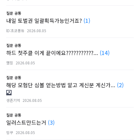
질문
공통
내일 토벌권 일괄획득가능인거죠?
(1)
lD:초코퐁듀
2026.08.05
질문
공통
하드 첫주클 이게 끝이에요???????????...
(14)
했징
2026.08.05
질문
공통
해당 모험단 심볼 얻는방법 알고 계신분 계신가...
(2)
생존기억
2026.08.05
질문
공통
일러스트만드는거
(3)
밍꾸
2026.08.05