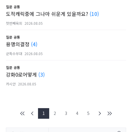
질문
공통
도적캐릭중에 그나마 쉬운게 있을까요?
(10)
첫번째육회
2026.08.05
질문
공통
용맹의결정
(4)
군특수부대
2026.08.05
질문
공통
강화0로어떻게
(3)
카시안
2026.08.05
1
2
3
4
5