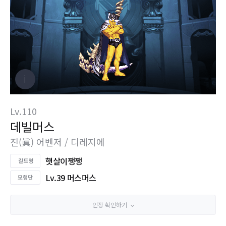
Lv.110
데빌머스
진(眞) 어벤저 / 디레지에
햇살이쨍쨍
Lv.39 머스머스
인장 확인하기