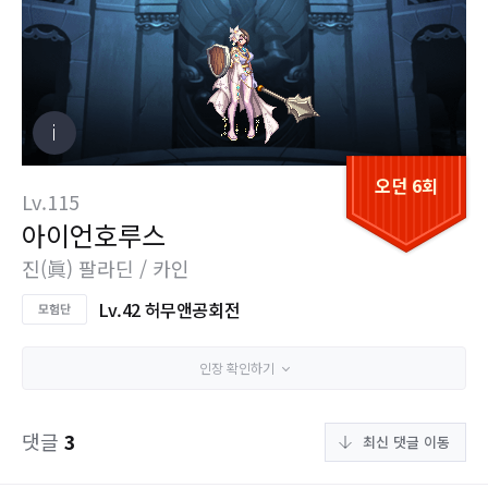
오던 6회
Lv.115
아이언호루스
진(眞) 팔라딘 / 카인
Lv.42 허무앤공회전
인장 확인하기
댓글
3
최신 댓글 이동