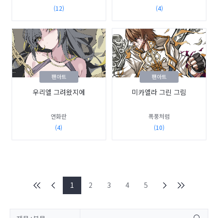
(12)
(4)
팬아트
팬아트
우리엘 그려왔지에
미카엘라 그린 그림
연화란
폭풍처럼
(4)
(10)
1
2
3
4
5