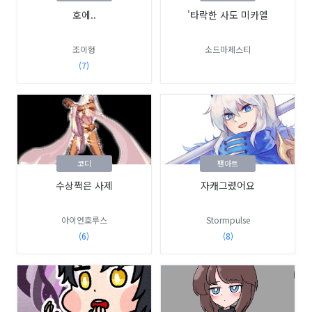
호에..
'타락한 사도 미카엘
조이형
소드마제스티
(7)
코디
팬아트
수상쩍은 사제
자캐그렸어요
아이언호루스
Stormpulse
(6)
(8)