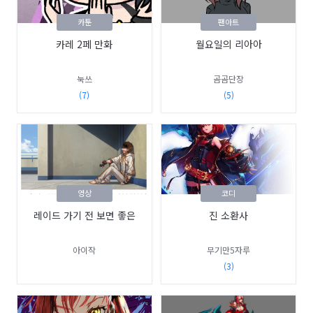
카툰
팬아트
카레 2페 만화
월요일의 리아아
눅쓰
곰곰단장
(7)
(5)
영상
코디
레이드 가기 전 보면 좋은
진 소환사
아이작
무기만5자루
(3)