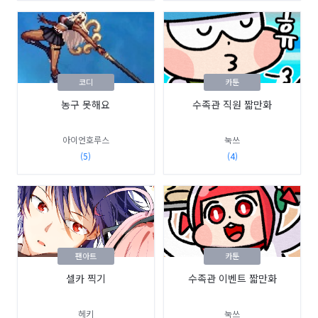
코디
카툰
농구 못해요
수족관 직원 짧만화
아이언호루스
눅쓰
(5)
(4)
팬아트
카툰
셀카 찍기
수족관 이벤트 짧만화
헤키
눅쓰