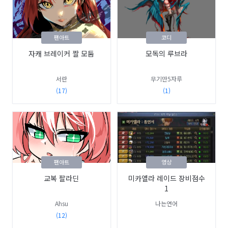
팬아트
코디
자캐 브레이커 짤 모둠
모독의 루브라
서란
무기만5자루
(17)
(1)
팬아트
영상
교복 팔라딘
미카엘라 레이드 장비점수
1
Ahsu
나는연어
(12)