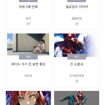
카레 2페 만화
월요일의 리아아
눅쓰
곰곰단장
(7)
(5)
영상
코디
레이드 가기 전 보면 좋은
진 소환사
아이작
무기만5자루
(3)