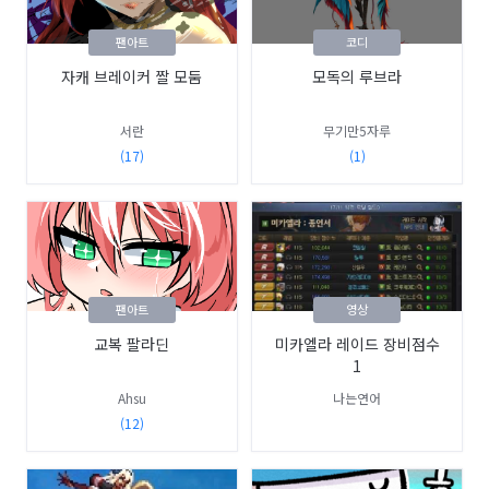
팬아트
코디
자캐 브레이커 짤 모둠
모독의 루브라
서란
무기만5자루
(17)
(1)
팬아트
영상
교복 팔라딘
미카엘라 레이드 장비점수
1
Ahsu
나는연어
(12)