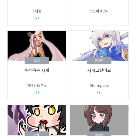
조이형
소드마제스티
(7)
코디
팬아트
수상쩍은 사제
자캐그렸어요
아이언호루스
Stormpulse
(6)
(8)
카툰
팬아트