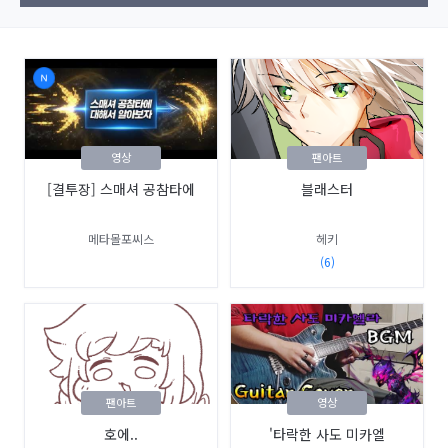
영상
팬아트
[결투장] 스매셔 공참타에
블래스터
메타몰포씨스
헤키
(6)
팬아트
영상
호에..
'타락한 사도 미카엘