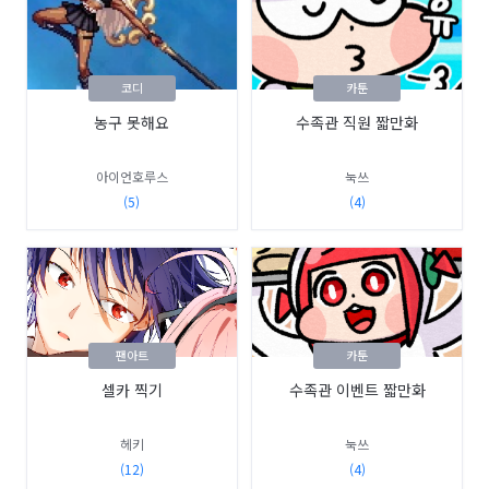
코디
카툰
농구 못해요
수족관 직원 짧만화
아이언호루스
눅쓰
(5)
(4)
팬아트
카툰
셀카 찍기
수족관 이벤트 짧만화
헤키
눅쓰
(12)
(4)