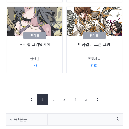
팬아트
팬아트
우리엘 그려왔지에
미카엘라 그린 그림
연화란
폭풍처럼
(4)
(10)
1
2
3
4
5
제목+본문