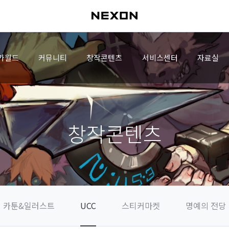
가월드
커뮤니티
창작콘텐츠
서비스센터
자료실
창작콘텐츠
카툰&일러스트
UCC
스티커마켓
명예의 전당