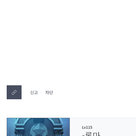
신고
차단
Lv115
-록마