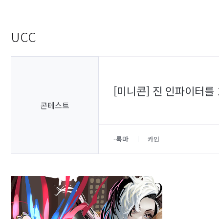
UCC
[미니콘] 진 인파이터를
콘테스트
-록마
카인