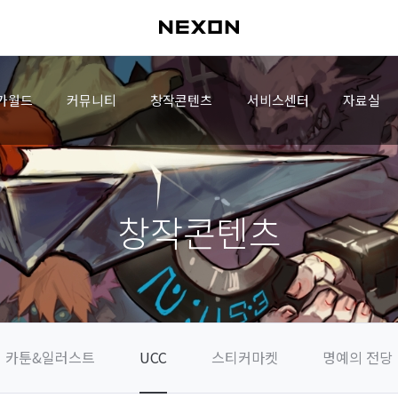
가월드
커뮤니티
창작콘텐츠
서비스센터
자료실
창작콘텐츠
카툰&일러스트
UCC
스티커마켓
명예의 전당