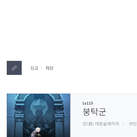
신고
차단
Lv115
붕탁군
진(眞) 데몬슬레이어
카인