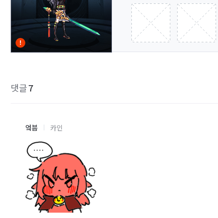
댓글
7
엌븜
카인