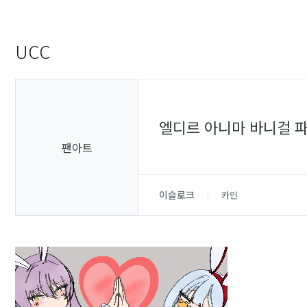
UCC
엘디르 아니마 바니걸 
팬아트
이슬로크
카인