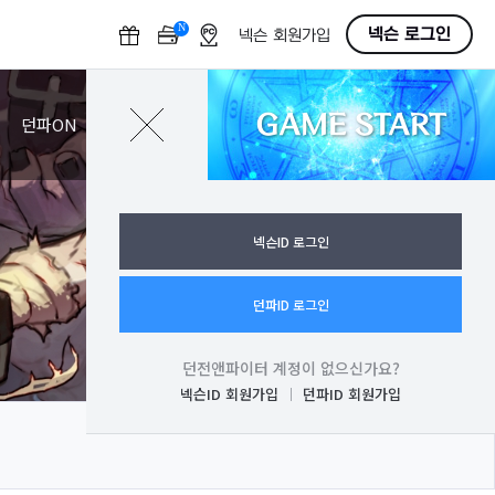
N
O
넥슨 로그인
넥슨 회원가입
F
F
GAME START
로그인
던파ON
넥슨ID 로그인
던파ID 로그인
던전앤파이터 계정이 없으신가요?
넥슨ID 회원가입
던파ID 회원가입