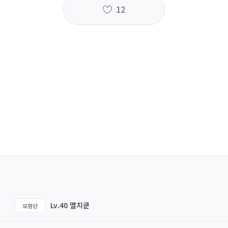
12
Lv.40 멸치쿤
모험단