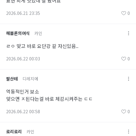
표현 되게 맛있네 잘 봤어요
2026.06.21 23:35
0
헤블론의여식
카인
ㄹㅇ 맞고 바로 요단강 갈 자신있음..
2026.06.22 00:03
0
팔산테
디레지에
역동적인거 보소
맞으면 ㅈ된다는걸 바로 체감시켜주는 ㄷㄷ
2026.06.22 00:58
0
로리로리
카인