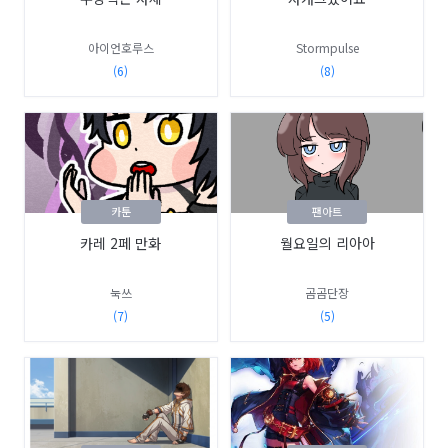
아이언호루스
Stormpulse
(6)
(8)
카툰
팬아트
카레 2페 만화
월요일의 리아아
눅쓰
곰곰단장
(7)
(5)