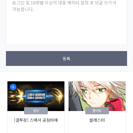
로그인 및 10레벨 이상의 대표 캐릭터 설정 후 댓글 쓰기가
가능합니다.
등록
영상
팬아트
[결투장] 스매셔 공참타에
블래스터