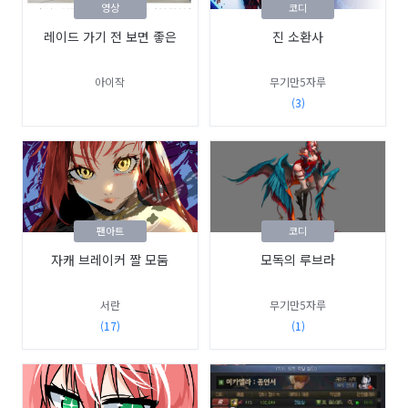
영상
코디
레이드 가기 전 보면 좋은
진 소환사
아이작
무기만5자루
(3)
팬아트
코디
자캐 브레이커 짤 모둠
모독의 루브라
서란
무기만5자루
(17)
(1)