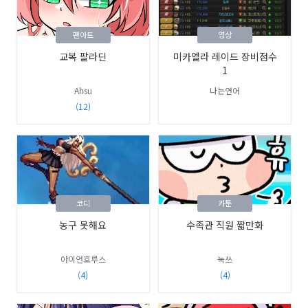
팬아트
영상
교복 팔라딘
미카엘라 레이드 장비점수
1
Ahsu
나는연어
(12)
코디
카툰
농구 못해요
수족관 직원 짧만화
아이언호루스
눅쓰
(4)
(4)