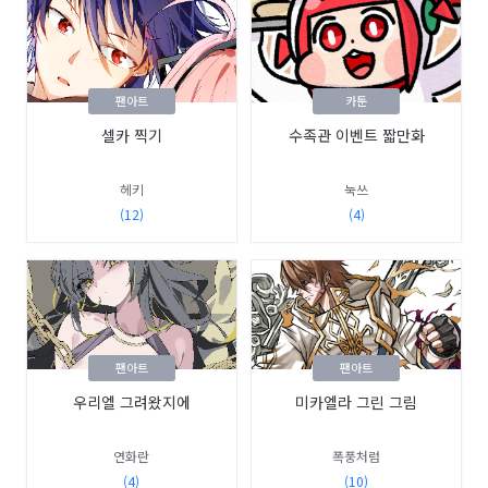
팬아트
카툰
셀카 찍기
수족관 이벤트 짧만화
헤키
눅쓰
(12)
(4)
팬아트
팬아트
우리엘 그려왔지에
미카엘라 그린 그림
연화란
폭풍처럼
(4)
(10)