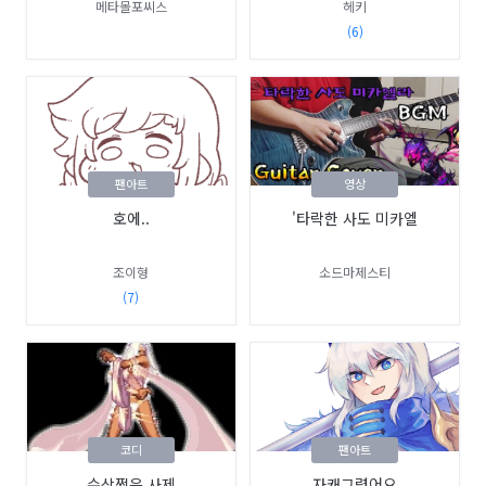
메타몰포씨스
헤키
(6)
팬아트
영상
호에..
'타락한 사도 미카엘
조이형
소드마제스티
(7)
코디
팬아트
수상쩍은 사제
자캐그렸어요