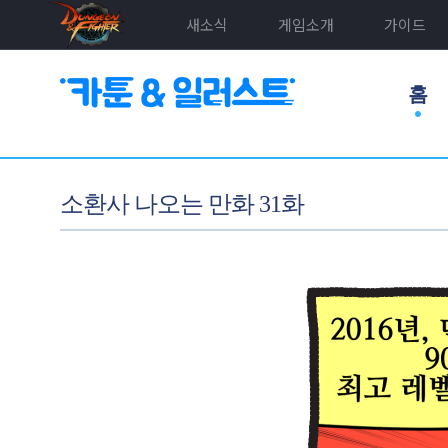
새소식
게임소개
가이드
홈
소환사 나오는 만화 31화