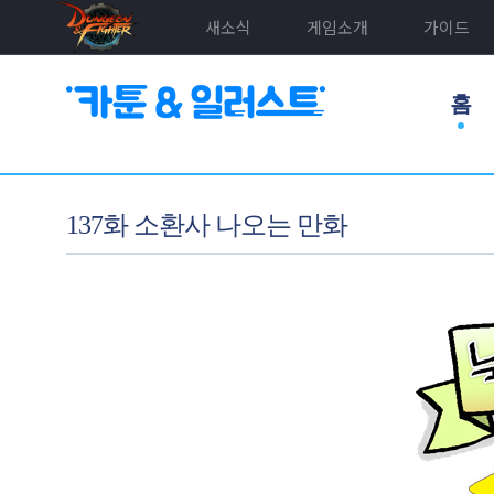
새소식
게임소개
가이드
홈
137화 소환사 나오는 만화