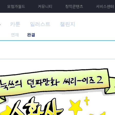
모험가월드
커뮤니티
창작콘텐츠
서비스센터
홈
카툰
일러스트
챌린지
연재
완결