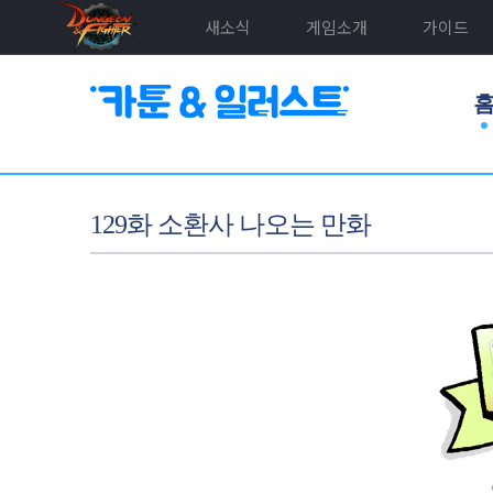
새소식
게임소개
가이드
129화 소환사 나오는 만화