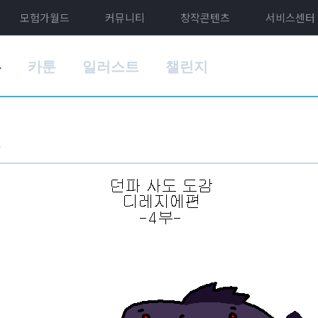
모험가월드
커뮤니티
창작콘텐츠
서비스센터
홈
카툰
일러스트
챌린지
부