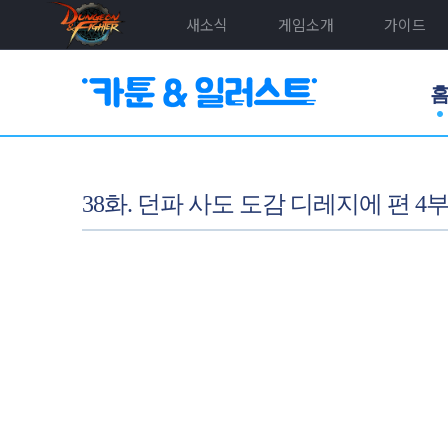
새소식
게임소개
가이드
38화. 던파 사도 도감 디레지에 편 4