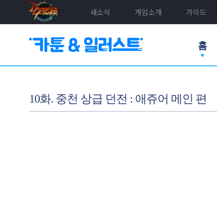
새소식
게임소개
가이드
홈
10화. 중천 상급 던전 : 애쥬어 메인 편