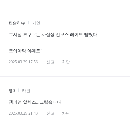
캔슬하슈
카인
그시절 루쿠쿠는 사실상 진보스 레이드 뺨쳤다
크아아악 야메로!
2025.03.29 17:56
신고
차단
명0
카인
챔피언 알렉스...그립습니다
2025.03.29 21:43
신고
차단