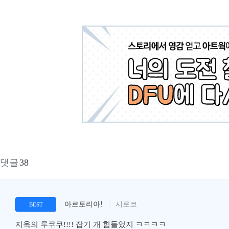
댓글
38
아르토리아!
시로코
BEST
지옥의 루쿠쿠!!!! 잡기 개 힘들었지 ㅋㅋㅋㅋ