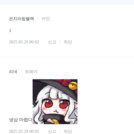
은지라핌블랙
카인
1
2025.03.29 00:02
신고
차단
리네
프레이
냉삼 마렵다
2025.03.29 00:05
신고
차단