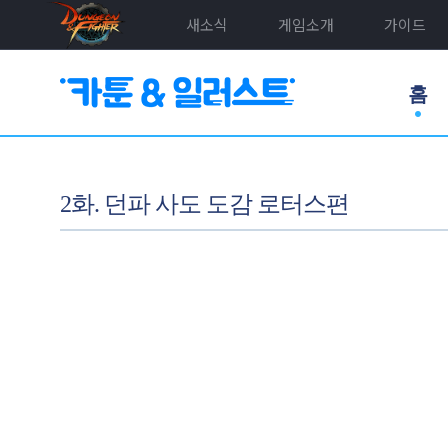
새소식
게임소개
가이드
홈
2화. 던파 사도 도감 로터스편