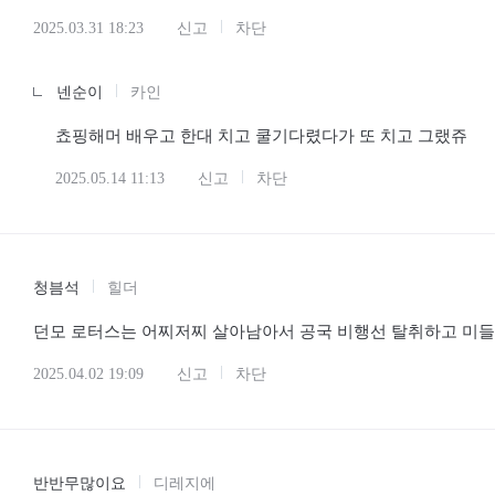
2025.03.31 18:23
신고
차단
넨순이
카인
쵸핑해머 배우고 한대 치고 쿨기다렸다가 또 치고 그랬쥬
2025.05.14 11:13
신고
차단
청븜석
힐더
던모 로터스는 어찌저찌 살아남아서 공국 비행선 탈취하고 미들
2025.04.02 19:09
신고
차단
반반무많이요
디레지에