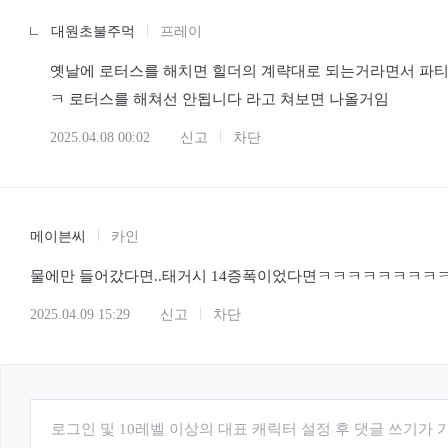
대원초불주먹
프레이
옛날에 로터스를 해치면 힐더의 계략대로 되는거라면서 파티 
ㅋ 로터스를 해쳐선 안됩니다 라고 쳐보면 나올거임
2025.04.08 00:02
신고
차단
메이븐씨
카인
물에만 들어갔다면..태거시 14증폭이었다면ㅋㅋㅋㅋㅋㅋㅋ
2025.04.09 15:29
신고
차단
로그인 및 10레벨 이상의 대표 캐릭터 설정 후 댓글 쓰기가 