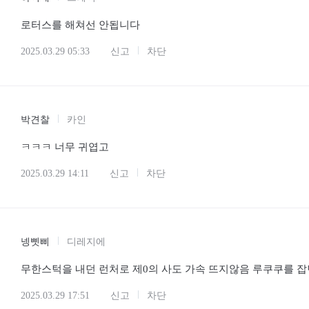
로터스를 해쳐선 안됩니다
2025.03.29 05:33
신고
차단
박견찰
카인
ㅋㅋㅋ 너무 귀엽고
2025.03.29 14:11
신고
차단
넹삣삐
디레지에
무한스턱을 내던 런처로 제0의 사도 가속 뜨지않음 루쿠쿠를 
2025.03.29 17:51
신고
차단