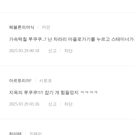
헤블론의여식
카인
가속떡칠 루쿠쿠..? 난 차라리 마을로가기를 누르고 스태미너가
2025.03.29 00:18
신고
차단
아르토리아!
시로코
지옥의 루쿠쿠!!!! 잡기 개 힘들었지 ㅋㅋㅋㅋ
2025.03.29 03:26
신고
차단
하이테
프레이