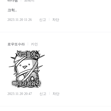
바다뱀
프레이
크헉..
2023.11.20 11:26
신고
차단
로우또수라
카인
2023.11.20 20:47
신고
차단