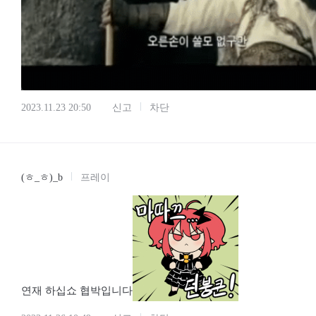
2023.11.23 20:50
신고
차단
(ㅎ_ㅎ)_b
프레이
연재 하십쇼 협박입니다