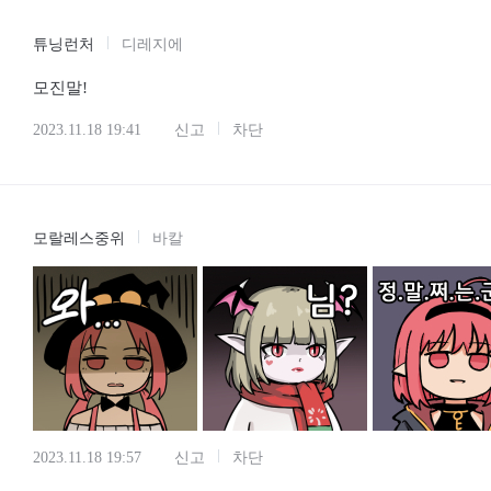
튜닝런처
디레지에
모진말!
2023.11.18 19:41
신고
차단
모랄레스중위
바칼
2023.11.18 19:57
신고
차단