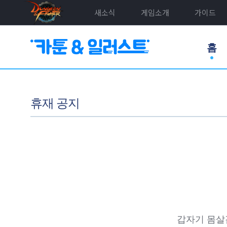
새소식
게임소개
가이드
홈
휴재 공지
갑자기 몸살