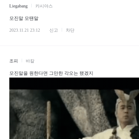
Liegabang
카시야스
모진말 모땐말
2023.11.21 23:12
신고
차단
조피
바칼
모진말을 원한다면 그만한 각오는 됐겠지