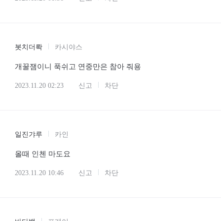
봇치더롹
카시야스
개꿀잼이니 푹쉬고 연중만은 참아 줘용
2023.11.20 02:23
신고
차단
일진갸루
카인
올때 인첸 마도요
2023.11.20 10:46
신고
차단