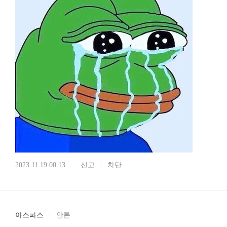
2023.11.19 00:13
신고
차단
아스파스
안톤