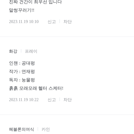
진짜 건간이 최우선 입니다
말썽꾸러기!!
2023.11.19 10:10
신고
차단
화강
프레이
인챈 : 공대펑
작가 : 연재펑
독자 : 눙물펑
흙흙 모래모래 헬터 스케터!
2023.11.19 10:22
신고
차단
헤블론의여식
카인