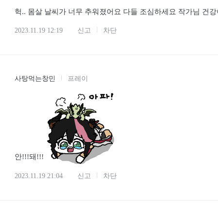
헉.. 몸살 날씨가 너무 추워졌어요 다들 조심하세요 작가님 건
2023.11.19 12:19
신고
차단
사탕먹는창민
프레이
안!!!돼!!!
2023.11.19 21:04
신고
차단