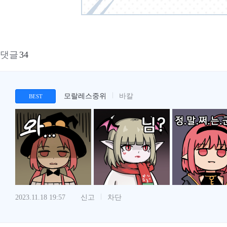
댓글
34
모랄레스중위
바칼
BEST
2023.11.18 19:57
신고
차단