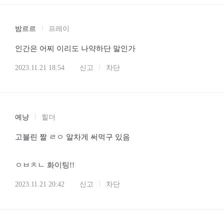
밤르르
프레이
인간은 어찌 이리도 나약하단 말인가
2023.11.21 18:54
신고
차단
예냥
힐더
고블린 짤 ㄹㅇ 알차게 써먹구 있음
ㅇㅂㅊㄴ 화이팅!!
2023.11.21 20:42
신고
차단