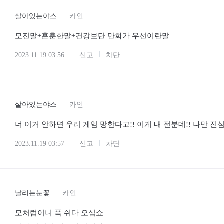
살아있는야스
카인
모진말+훈훈한말+건강보단 만화가 우선이란말
2023.11.19 03:56
신고
차단
살아있는야스
카인
너 이거 안하면 우리 게임 망한다고!! 이게 내 전분데!! 나만 진
2023.11.19 03:57
신고
차단
날리는눈꽃
카인
모처럼이니 푹 쉬다 오십쇼