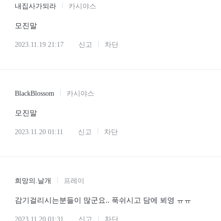
내집사가되라
카시야스
모진말
2023.11.19 21:17
신고
차단
BlackBlossom
카시야스
모진말
2023.11.20 01:11
신고
차단
희망의.날개
프레이
감기걸리시는분들이 많군요.. 푹쉬시고 담에 뵈영 ㅠㅠ
2023.11.20 01:31
신고
차단