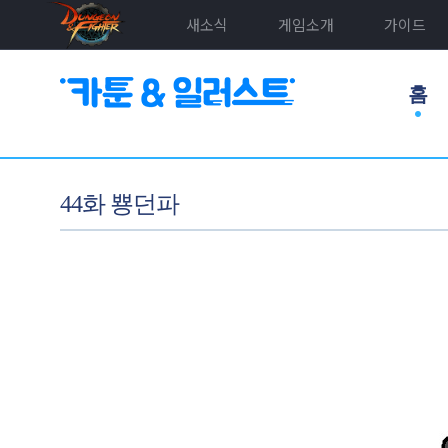
새소식
게임소개
가이드
홈
44화 뿅던파