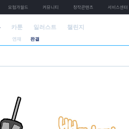
모험가월드
커뮤니티
창작콘텐츠
서비스센터
홈
카툰
일러스트
챌린지
연재
완결