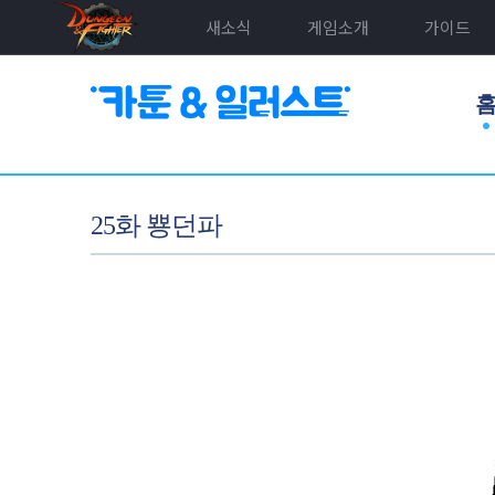
새소식
게임소개
가이드
25화 뿅던파