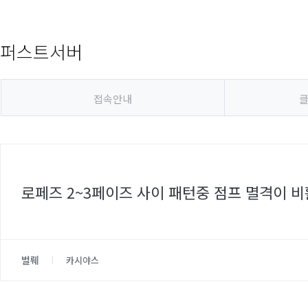
퍼스트서버
접속안내
클
로페즈 2~3페이즈 사이 패턴중 점프 멸격이 
벌뤠
카시야스