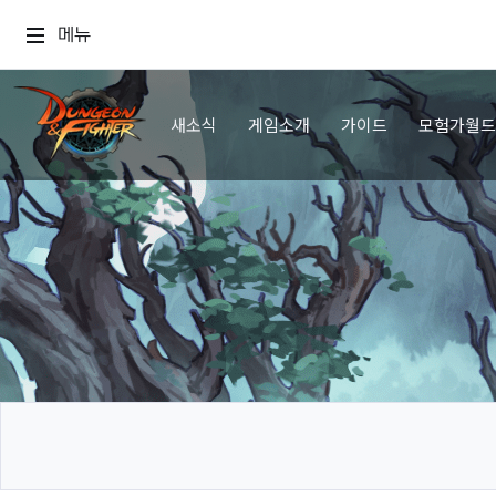
메뉴
새소식
게임소개
가이드
모험가월드