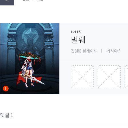
Lv115
벌뤠
진(眞) 블레이드
카시야스
댓글
1