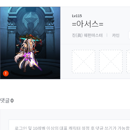
Lv115
=아서스=
진(眞) 웨펀마스터
카인
댓글
0
로그인 및 10레벨 이상의 대표 캐릭터 설정 후 댓글 쓰기가 가능합