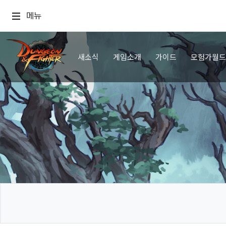
메뉴
새소식
게임소개
가이드
모험가월드