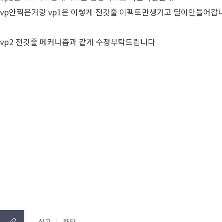
vp안찍은거랑 vp1은 이렇게 전깃줄 이펙트만생기고 딜이안들어갑
vp2 전깃줄 메커니즘과 같게 수정부탁드립니다
신고
차단