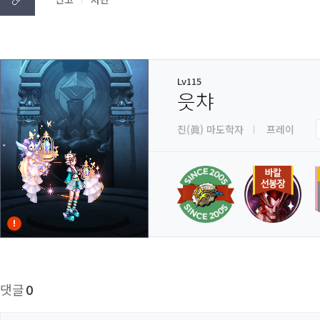
Lv115
읏챠
진(眞) 마도학자
프레이
댓글
0