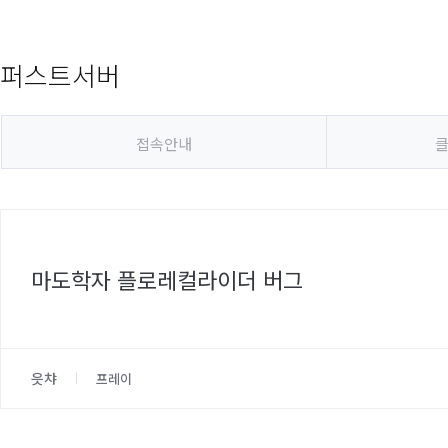
퍼스트서버
접속안내
클
마도학자 플로레컬라이더 버그
읏챠
프레이