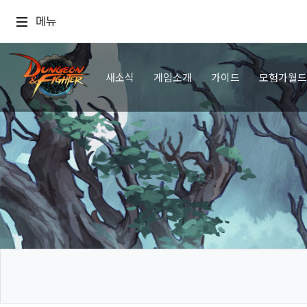
메뉴
새소식
게임소개
가이드
모험가월드