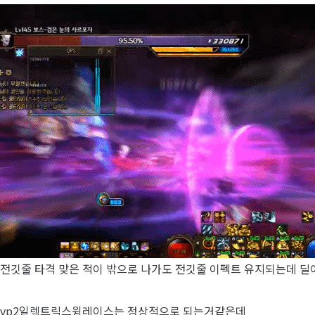
전깃줄 타격 맞은 적이 밖으로 나가도 전깃줄 이펙트 유지되는데 딜
vp2일렉트릭스윙레이스는 정상적으로 되는거같은데