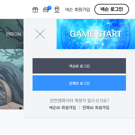
N
O
넥슨 로그인
넥슨 회원가입
F
F
GAME START
로그인
던파ON
넥슨ID 로그인
던파ID 로그인
던전앤파이터 계정이 없으신가요?
넥슨ID 회원가입
던파ID 회원가입