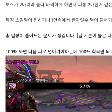
보스가 2마리라 둘다 타격하게 하면서 피통 2배한거 같
특정 스킬딜이 씹히거나 (연속에서 한자릿수 딜이 들어가
총 딜량이 줄어드는 문제가 생깁니다. [딜 지분이 높은 나
100% 까면 다음 피로 넘어가야하는데 100% 회복만 