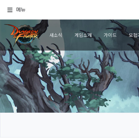
메뉴
새소식
게임소개
가이드
모험