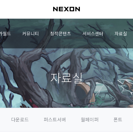
가월드
커뮤니티
창작콘텐츠
서비스센터
자료실
자료실
다운로드
퍼스트서버
월페이퍼
폰트