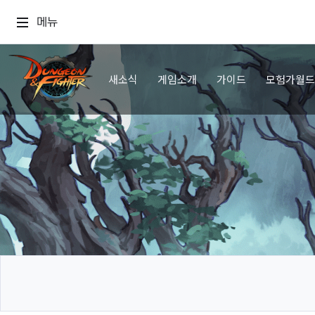
메뉴
새소식
게임소개
가이드
모험가월드