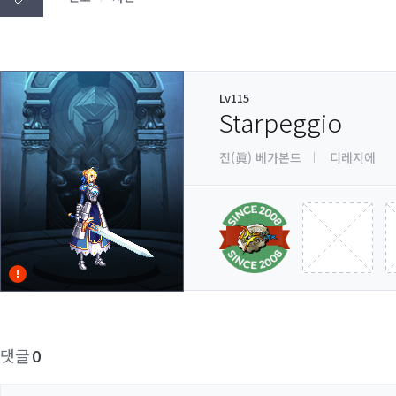
Lv115
Starpeggio
진(眞) 베가본드
디레지에
댓글
0